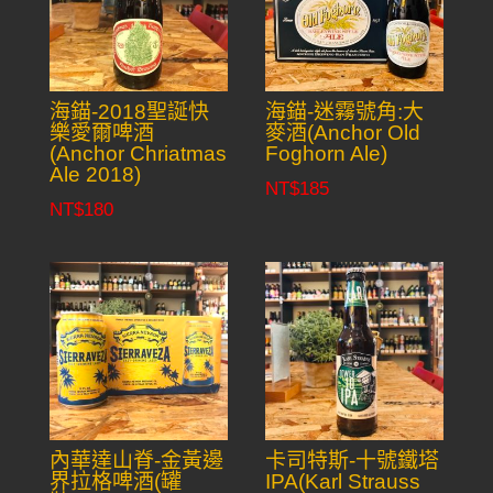
海錨-2018聖誕快
海錨-迷霧號角:大
樂愛爾啤酒
麥酒(Anchor Old
(Anchor Chriatmas
Foghorn Ale)
Ale 2018)
NT$
185
NT$
180
內華達山脊-金黃邊
卡司特斯-十號鐵塔
界拉格啤酒(罐
IPA(Karl Strauss