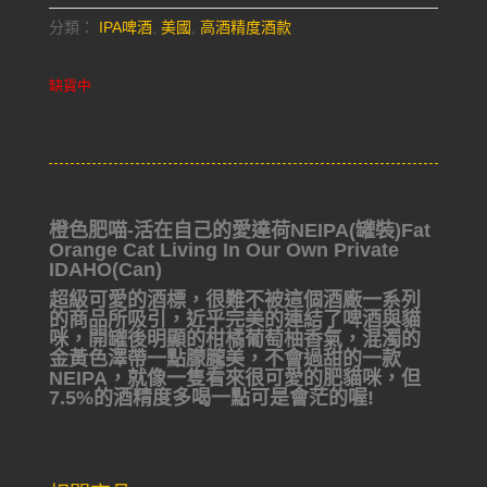
分類：
IPA啤酒
,
美國
,
高酒精度酒款
缺貨中
橙色肥喵-活在自己的愛達荷NEIPA(罐裝)Fat
Orange Cat Living In Our Own Private
IDAHO(Can)
超級可愛的酒標，很難不被這個酒廠一系列
的商品所吸引，近乎完美的連結了啤酒與貓
咪，開罐後明顯的柑橘葡萄柚香氣，混濁的
金黃色澤帶一點朦朧美，不會過甜的一款
NEIPA，就像一隻看來很可愛的肥貓咪，但
7.5%的酒精度多喝一點可是會茫的喔!