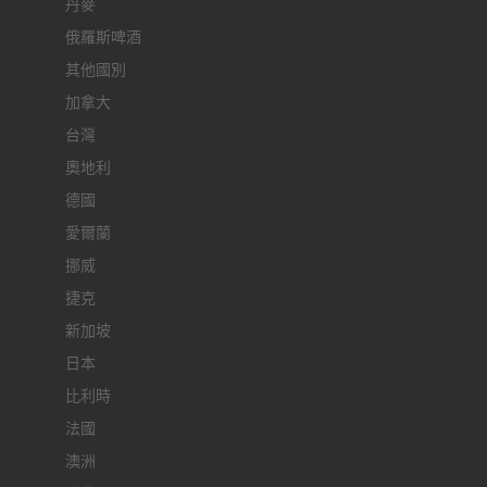
丹麥
俄羅斯啤酒
其他國別
加拿大
台灣
奧地利
德國
愛爾蘭
挪威
捷克
新加坡
日本
比利時
法國
澳洲