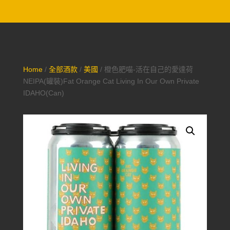
Home
/
全部酒款
/
美國
/ 橙色肥喵-活在自己的愛達荷
NEIPA(罐裝)Fat Orange Cat Living In Our Own Private
IDAHO(Can)