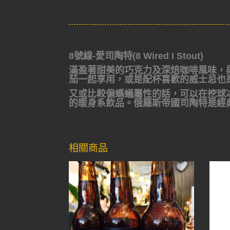
8號線-愛司陶特(8 Wired I Stout)
滿盈著甜美的巧克力及深焙咖啡風味，
茄一起享用，或是配杯喜歡的威士忌也
又或比較偏螞蟻屬性的話，可以在挖球
的暖身系飲品。俄羅斯帝國司陶特是經
相關商品