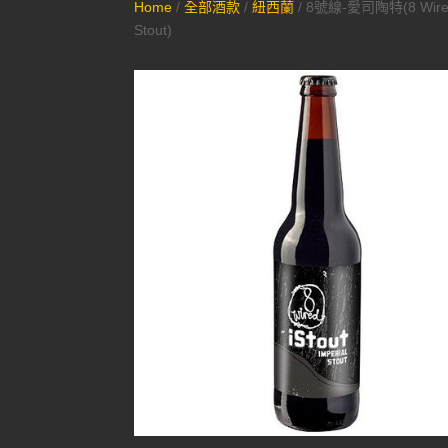
Home
/
全部酒款
/
紐西蘭
/ 8號線-愛司陶特(8 Wire
Stout)