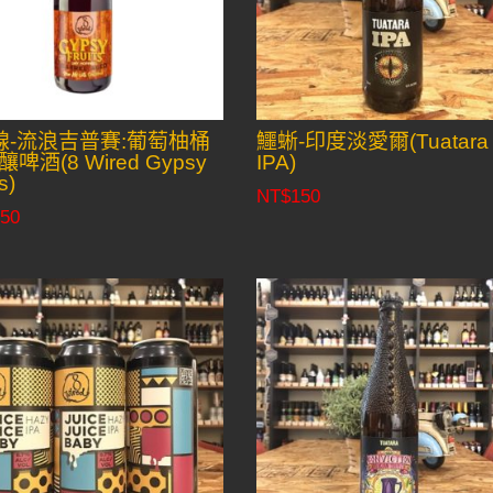
線-流浪吉普賽:葡萄柚桶
鱷蜥-印度淡愛爾(Tuatara
啤酒(8 Wired Gypsy
IPA)
s)
NT$
150
50