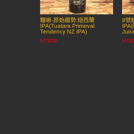
鱷蜥-原始趨勢:紐西蘭
8號
IPA(Tuatara Primeval
IPA(
Tendency NZ IPA)
Juic
NT$
200
NT$
2