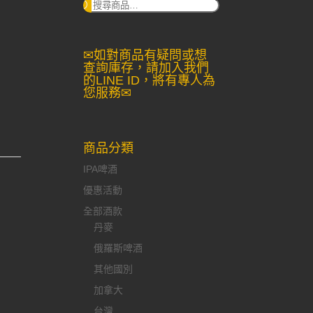
搜
尋：
✉如對商品有疑問或想
查詢庫存，請加入我們
的LINE ID，將有專人為
您服務✉
商品分類
IPA啤酒
優惠活動
全部酒款
丹麥
俄羅斯啤酒
其他國別
加拿大
台灣