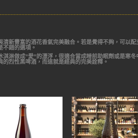
與清新豐富的酒花香氣完美融合。若是覺得不夠，可以配
是不錯的選項。
冰淇淋做成”愛”的漂浮，很適合當成睡前助眠劑或是寒冬
典的烈性黑啤酒，而這就是經典的完美詮釋。