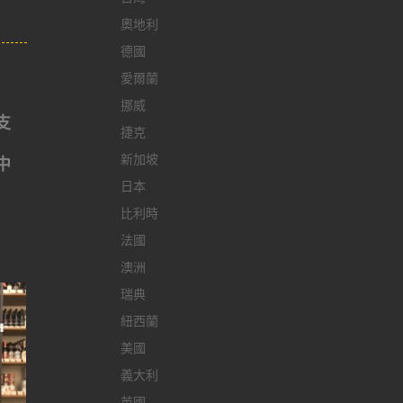
奧地利
德國
愛爾蘭
挪威
支
捷克
新加坡
中
日本
比利時
法國
澳洲
瑞典
紐西蘭
美國
義大利
英國