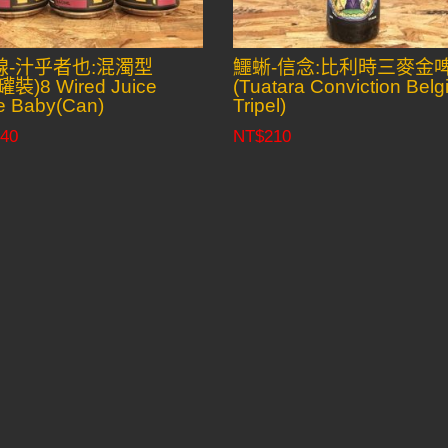
線-汁乎者也:混濁型
鱷蜥-信念:比利時三麥金
罐裝)8 Wired Juice
(Tuatara Conviction Belg
e Baby(Can)
Tripel)
40
NT$
210