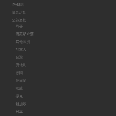
IPA啤酒
優惠活動
全部酒款
丹麥
俄羅斯啤酒
其他國別
加拿大
台灣
奧地利
德國
愛爾蘭
挪威
捷克
新加坡
日本