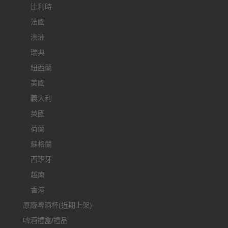
比利時
法國
澳洲
瑞典
紐西蘭
美國
義大利
英國
荷蘭
蘇格蘭
西班牙
越南
香港
原廠啤酒杯(近期上架)
啤酒禮盒/禮品