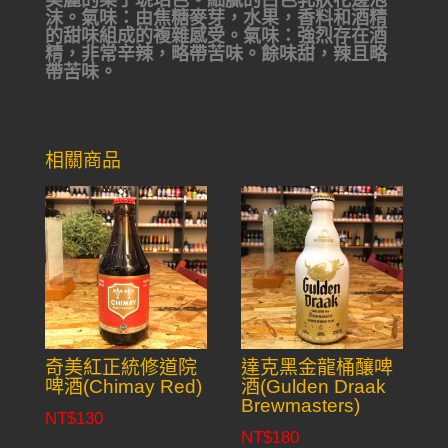
美麗的栗子琥珀色。細膩的白色乳狀花邊泡
沫。氣味：由焦糖麥芽，水果，香料和酒精
的甜味組成的複雜感受。氣味：強烈存在酒
精，非常辛辣，略帶苦味。餘味甜，辣且略
帶苦味。
相關商品
奇美紅正統修道院
達克黑金龍桶釀啤
啤酒(Chimay Red)
酒(Gulden Draak
Brewmasters)
NT$
130
NT$
180