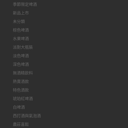
季節限定啤酒
新品上市
未分類
棕色啤酒
水果啤酒
派對大瓶裝
淡色啤酒
深色啤酒
無酒精飲料
熱賣酒款
特色酒款
琥珀紅啤酒
白啤酒
西打酒與氣泡酒
農莊喜鬆