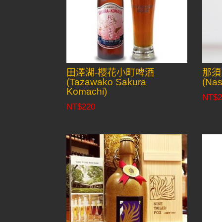
田澤湖-櫻花小町啤酒
那須
(Tazawako Sakura
(Nas
Komachi)
NT$
2
NT$
220