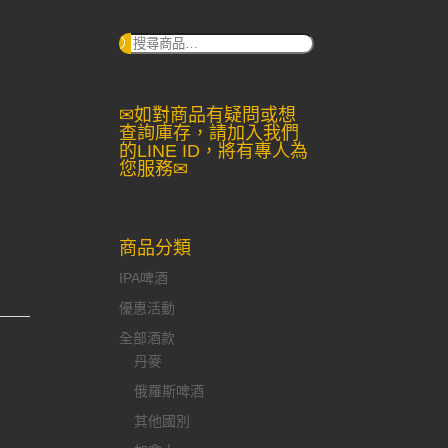
搜
尋：
✉如對商品有疑問或想
查詢庫存，請加入我們
的LINE ID，將有專人為
您服務✉
商品分類
IPA啤酒
優惠活動
全部酒款
丹麥
俄羅斯啤酒
其他國別