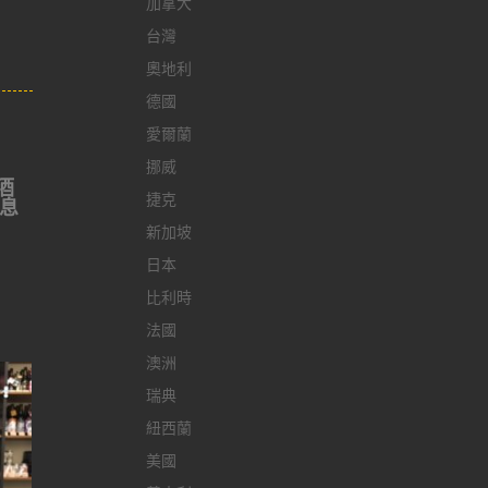
加拿大
台灣
奧地利
德國
愛爾蘭
挪威
a酒
捷克
氣息
新加坡
日本
比利時
法國
澳洲
瑞典
紐西蘭
美國