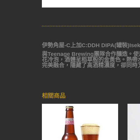
伊勢角屋-C上加C:DDH DIPA(罐裝)Isekad
與Teenage Brewing團隊合作釀造。使用大
花冷泡，酒體呈稻草般的金黃色。熱帶水
完美融合，隱藏了高酒精濃度，卻同時
相關商品