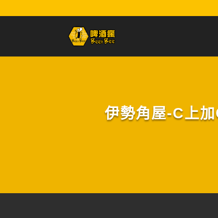
伊勢角屋-C上加C:D