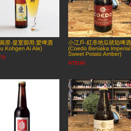
高原-皇室御用:愛啤酒
小江戶-紅赤地瓜琥珀啤
u Kohgen Ai Ale)
(Coedo Beniaka Imperial
Sweet Potato Amber)
70
NT$
160