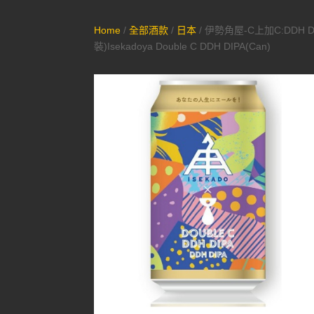
Home
/
全部酒款
/
日本
/ 伊勢角屋-C上加C:DDH D
裝)Isekadoya Double C DDH DIPA(Can)