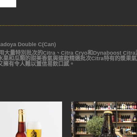
oya Double C(Can)
量特別批次的Citra、Citra Cryo和Dynaboost Citr
果和瓜類的甜美香氣與這款精選批次Citra特有的漿果
又擁有令人難以置信易飲口感。