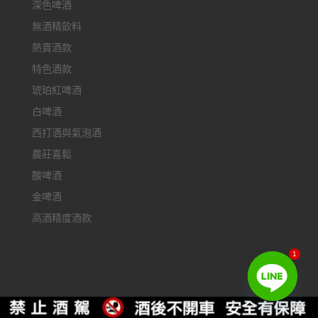
深色啤酒
無酒精飲料
熱賣酒款
特色酒款
琥珀紅啤酒
白啤酒
西打酒與氣泡酒
農莊喜鬆
酸啤酒
金啤酒
高酒精度酒款
1