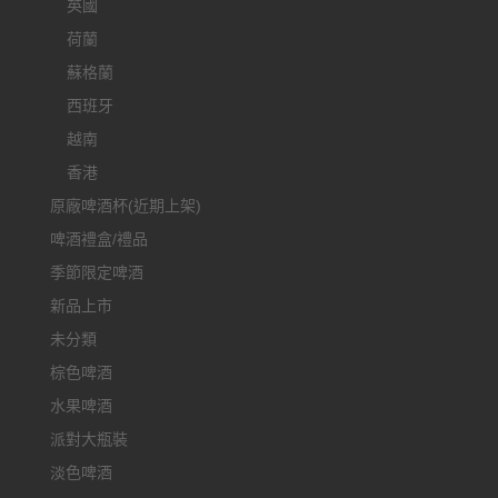
英國
荷蘭
蘇格蘭
西班牙
越南
香港
原廠啤酒杯(近期上架)
啤酒禮盒/禮品
季節限定啤酒
新品上市
未分類
棕色啤酒
水果啤酒
派對大瓶裝
淡色啤酒