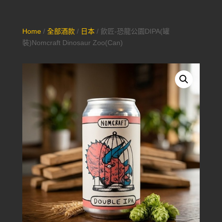
Home
/
全部酒款
/
日本
/ 飲匠-恐龍公園DIPA(罐
裝)Nomcraft Dinosaur Zoo(Can)