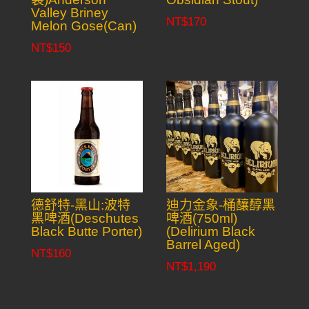
Valley Briney
NT$
170
Melon Gose(Can)
NT$
150
德舒特-黑山:波特
迪力金象-桶釀醇黑
黑啤酒(Deschutes
啤酒(750ml)
Black Butte Porter)
(Delirium Black
Barrel Aged)
NT$
160
NT$
1,190