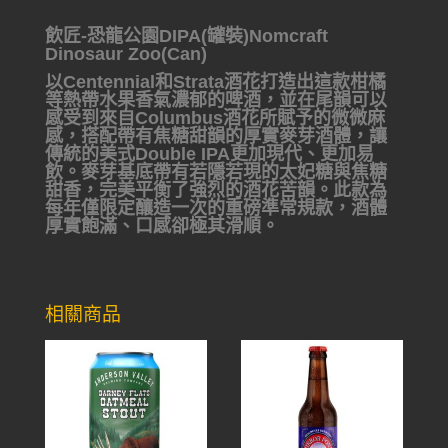
飲匠-恐龍公園DIPA(罐裝)Nomcraft
Dinosaur Zoo(Can)
以Centennial和Strata酒花打造出這款柑橘
等熱帶水果香氣濃郁的啤酒，並在尾韻可以
感受到來自Columbus酒花所賦予的微微麻
感，搭配帶有焦糖甜韻的厚實麥芽酒體，讓
傳統的美式Double IPA更加現代、更加易
飲。麥芽基底帶有若隱若現的太妃糖與焦糖
甜香，完美平衡了強烈的酒花苦韻。此款為
每年僅限定釀造一次的重磅準常規款，酒體
厚實飽滿、口感卻極其滑順。
相關商品