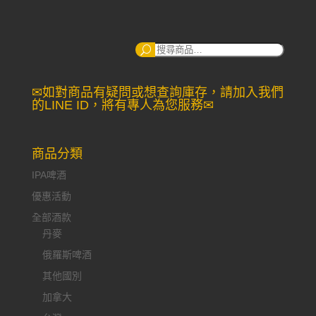
搜
尋：
✉如對商品有疑問或想查詢庫存，請加入我們
的LINE ID，將有專人為您服務✉
商品分類
IPA啤酒
優惠活動
全部酒款
丹麥
俄羅斯啤酒
其他國別
加拿大