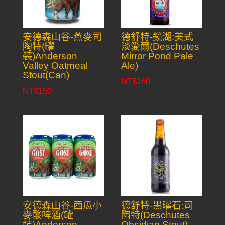
安德森山谷-燕麥司
德舒特-鏡湖:美式
陶特(罐
淡愛爾(Deschutes
裝)Anderson
Mirror Pond Pale
Valley Oatmeal
Ale)
Stout(Can)
NT$
160
NT$
150
安德森山谷-西瓜小
德舒特-黑曜石:司
麥酸啤酒(罐
陶特(Deschutes
裝)Anderson
Obsidian Stout)