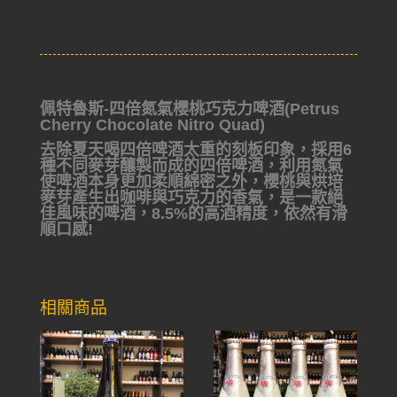
佩特魯斯-四倍氮氣櫻桃巧克力啤酒(Petrus
Cherry Chocolate Nitro Quad)
去除夏天喝四倍啤酒太重的刻板印象，採用6
種不同麥芽釀製而成的四倍啤酒，利用氮氣
使啤酒本身更加柔順綿密之外，櫻桃與烘培
麥芽產生出咖啡與巧克力的香氣，是一款絕
佳風味的啤酒，8.5%的高酒精度，依然有滑
順口感!
相關商品