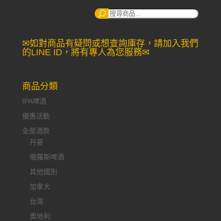
搜
尋：
✉如對商品有疑問或想查詢庫存，請加入我們
的LINE ID，將有專人為您服務✉
商品分類
IPA啤酒
優惠活動
全部酒款
丹麥
俄羅斯啤酒
其他國別
加拿大
台灣
奧地利