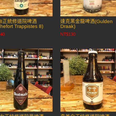
8正統修道院啤酒
達克黑金龍啤酒(Gulden
hefort Trappistes 8)
Draak)
40
NT$
130