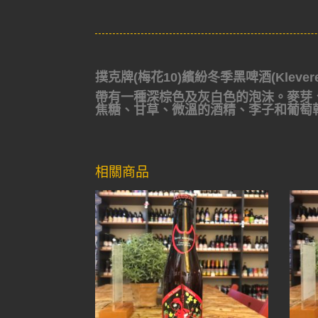
撲克牌(梅花10)繽紛冬季黑啤酒(KlevereT
帶有一種深棕色及灰白色的泡沫。麥芽
焦糖、甘草、微溫的酒精、李子和葡萄
相關商品