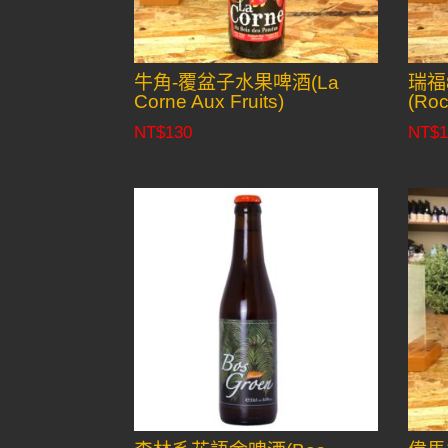
牛角-覆盆子水果啤酒(La
瑞福
Corne Aux Fruits)
(Roc
NT$
130
NT$
1