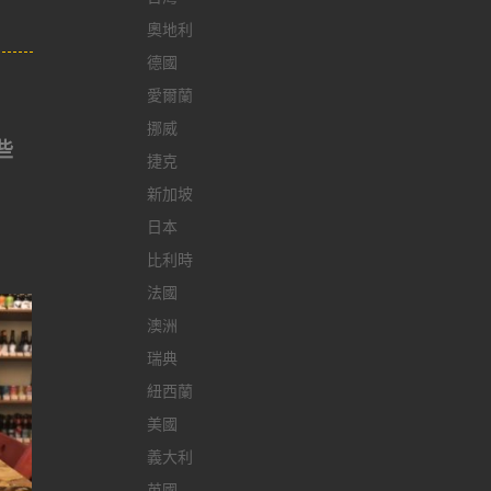
奧地利
德國
愛爾蘭
挪威
些
捷克
新加坡
日本
比利時
法國
澳洲
瑞典
紐西蘭
美國
義大利
英國