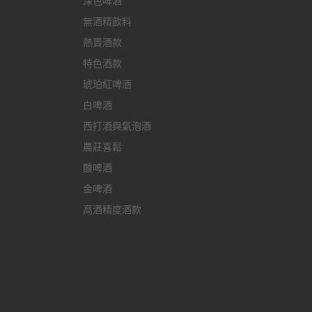
深色啤酒
無酒精飲料
熱賣酒款
特色酒款
琥珀紅啤酒
白啤酒
西打酒與氣泡酒
農莊喜鬆
酸啤酒
金啤酒
高酒精度酒款