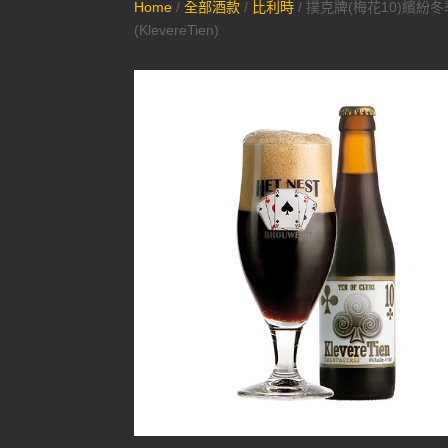
Home
/
全部酒款
/
比利時
/ 撲克牌(梅花10)繽紛
(KlevereTien)