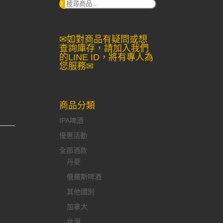
搜
尋：
✉如對商品有疑問或想
查詢庫存，請加入我們
的LINE ID，將有專人為
您服務✉
商品分類
IPA啤酒
優惠活動
全部酒款
丹麥
俄羅斯啤酒
其他國別
加拿大
台灣