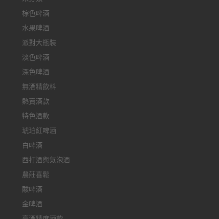
棕色啤酒
水果啤酒
派對大瓶裝
淡色啤酒
深色啤酒
無酒精飲料
熱賣酒款
特色酒款
琥珀紅啤酒
白啤酒
西打酒與氣泡酒
農莊喜鬆
酸啤酒
金啤酒
高酒精度酒款