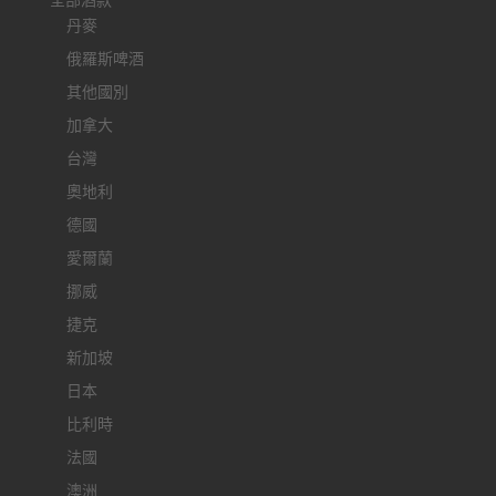
全部酒款
丹麥
俄羅斯啤酒
其他國別
加拿大
台灣
奧地利
德國
愛爾蘭
挪威
捷克
新加坡
日本
比利時
法國
澳洲