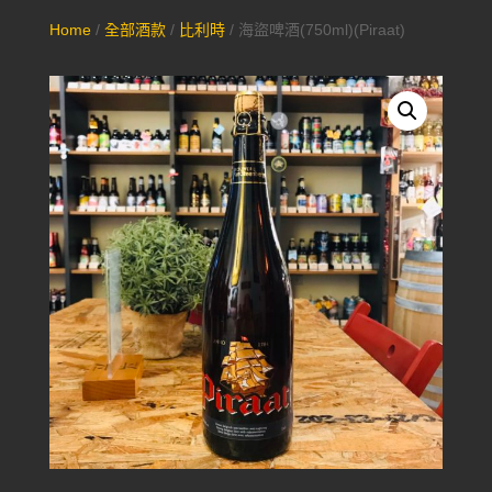
Home
/
全部酒款
/
比利時
/ 海盜啤酒(750ml)(Piraat)