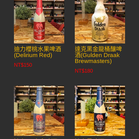
迪力櫻桃水果啤酒
達克黑金龍桶釀啤
(Delirium Red)
酒(Gulden Draak
Brewmasters)
NT$
150
NT$
180