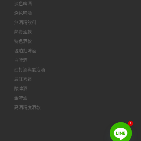
淡色啤酒
深色啤酒
無酒精飲料
熱賣酒款
特色酒款
琥珀紅啤酒
白啤酒
西打酒與氣泡酒
農莊喜鬆
酸啤酒
金啤酒
高酒精度酒款
1