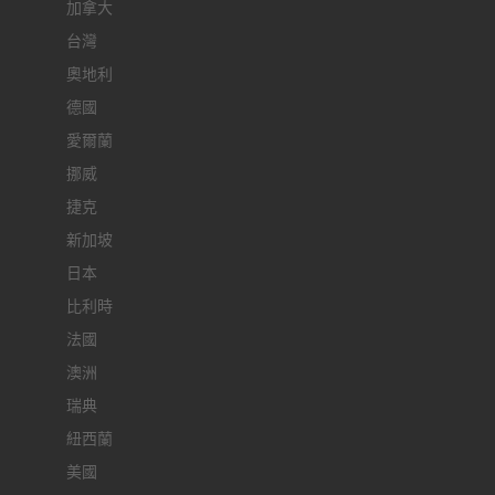
加拿大
台灣
奧地利
德國
愛爾蘭
挪威
捷克
新加坡
日本
比利時
法國
澳洲
瑞典
紐西蘭
美國