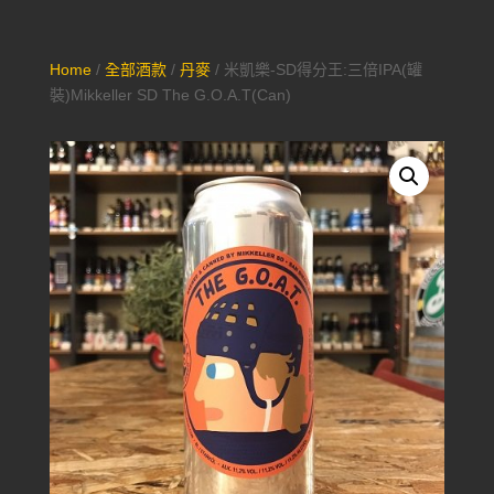
Home
/
全部酒款
/
丹麥
/ 米凱樂-SD得分王:三倍IPA(罐
裝)Mikkeller SD The G.O.A.T(Can)