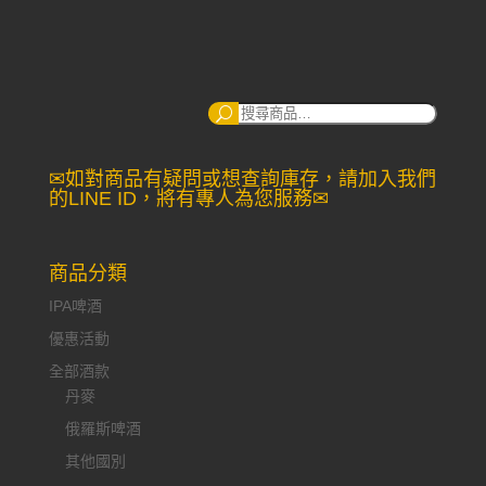
搜
尋：
✉如對商品有疑問或想查詢庫存，請加入我們
的LINE ID，將有專人為您服務✉
商品分類
IPA啤酒
優惠活動
全部酒款
丹麥
俄羅斯啤酒
其他國別