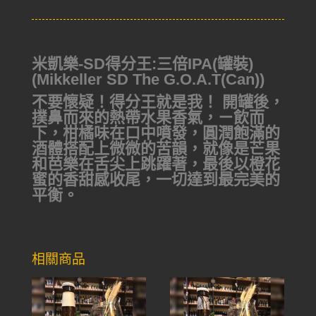
米凱樂-SD得分王:三倍IPA(罐裝)
(Mikkeller SD The G.O.A.T(Can))
不要懷疑！得分王就是我！ 開罐後，
撲鼻而來的熱帶水果香氣，ㄧ飲而
下，柑橘味在口中噴發，圓潤飽滿的
酒體搭配上微微的苦韻，就像是芒果
和芭樂在舌尖上跳躍著，最後以橙花
蜜的香甜感收尾，一切達到最完美的
平衡。
相關商品