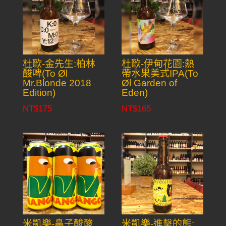
杜歐-金先生:柏林
杜歐-伊甸花園:熱
酸啤(To Øl
帶水果美式IPA(To
Mr.Blonde 2018
Øl Garden of
Edition)
Eden)
NT$
175
NT$
165
米凱樂-鼻子酸酸
米凱樂-進擊的熊: