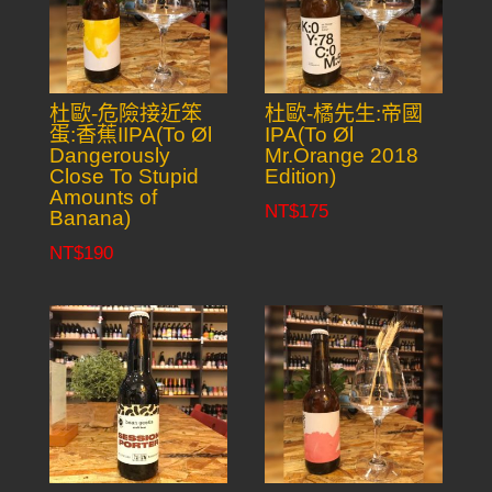
杜歐-危險接近笨
杜歐-橘先生:帝國
蛋:香蕉IIPA(To Øl
IPA(To Øl
Dangerously
Mr.Orange 2018
Close To Stupid
Edition)
Amounts of
NT$
175
Banana)
NT$
190