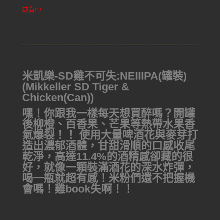
缺貨中
米凱樂-SD雞不可失:NEIIIPA(罐裝)
(Mikkeller SD Tiger &
Chicken(Can))
嘿！你跟我一樣每天想買醉嗎？開罐
後柳橙、百香果、芒果等熱帶水果香
氣爆裂！！ 使用大量啤酒花與麥芽打
造出濃郁酒體，甘甜滑順的口感收尾
乾淨，高達11.4%的酒精感卻藏的很
好，就像一顆裝滿酒花的深水炸彈，
喝一瓶就超有感！米粉們還不把握機
會嗎！雞book失啊！！