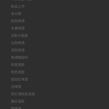
新品上市
未分類
棕色啤酒
水果啤酒
派對大瓶裝
淡色啤酒
深色啤酒
無酒精飲料
熱賣酒款
特色酒款
琥珀紅啤酒
白啤酒
西打酒與氣泡酒
農莊喜鬆
酸啤酒