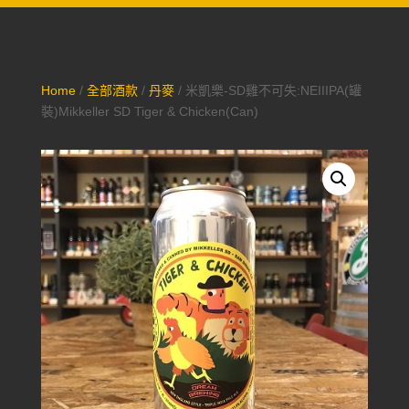
Home
/
全部酒款
/
丹麥
/ 米凱樂-SD雞不可失:NEIIIPA(罐
裝)Mikkeller SD Tiger & Chicken(Can)