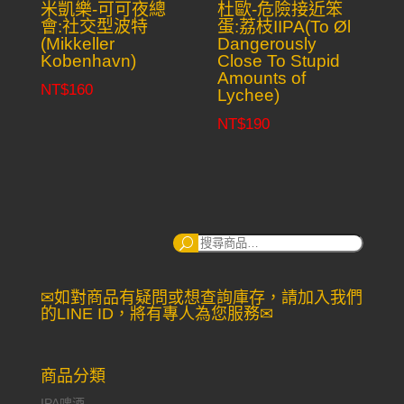
米凱樂-可可夜總
杜歐-危險接近笨
會:社交型波特
蛋:荔枝IIPA(To Øl
(Mikkeller
Dangerously
Kobenhavn)
Close To Stupid
Amounts of
NT$
160
Lychee)
NT$
190
搜
尋：
✉如對商品有疑問或想查詢庫存，請加入我們
的LINE ID，將有專人為您服務✉
商品分類
IPA啤酒