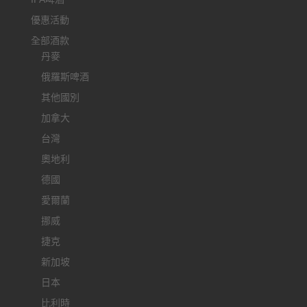
優惠活動
全部酒款
丹麥
俄羅斯啤酒
其他國別
加拿大
台灣
奧地利
德國
愛爾蘭
挪威
捷克
新加坡
日本
比利時