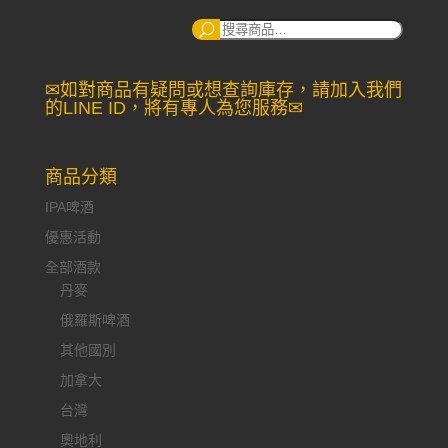
搜
尋：
✉如對商品有疑問或想查詢庫存，請加入我們
的LINE ID，將有專人為您服務✉
商品分類
IPA啤酒
優惠活動
全部酒款
丹麥
俄羅斯啤酒
其他國別
加拿大
台灣
奧地利