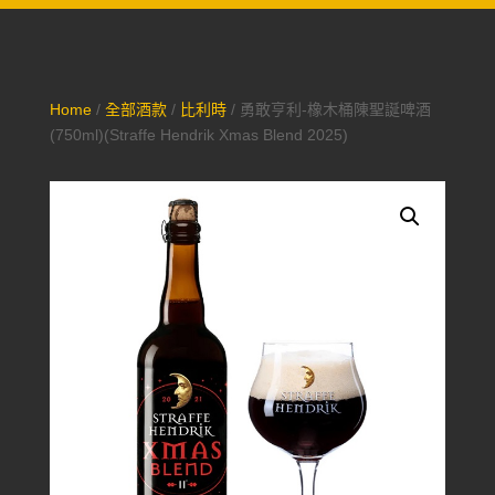
Home
/
全部酒款
/
比利時
/ 勇敢亨利-橡木桶陳聖誕啤酒
(750ml)(Straffe Hendrik Xmas Blend 2025)