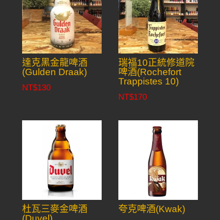
達克黑金龍啤酒
瑞福10正統修道院
(Gulden Draak)
啤酒(Rochefort
Trappistes 10)
NT$
130
NT$
170
杜瓦三麥金啤酒
夸克啤酒(Kwak)
(Duvel)