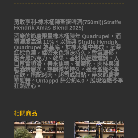
勇敢亨利-橡木桶陳聖誕啤酒(750ml)(Straffe
Hendrik Xmas Blend 2025)
酒廠的節慶限量橡木桶陳年 Quadrupel，酒
精濃度高達 11%。以經典 Straffe Hendrik
Quadrupel 為基底，於橡木桶中熟成，呈深
紅棕色澤，綿密米色泡沫持久。香氣濃郁，
融合黑巧克力、乾果、香料與輕煙燻調，入
口厚實順滑，帶來焦糖、葡萄乾、肉桂與溫
暖酒精層次，餘韻微苦持久。適合聖誕冬季
品飲，搭配烤肉、起司或甜點，帶來節慶奢
華慰藉。Untappd 評分約4.0，展現酒廠冬季
狂熱匠心。
相關商品