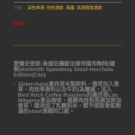
分類：
深色啤酒
,
特色酒款
,
美國
,
高酒精度酒款
缺貨中
愛爾史密斯-急速狂飆歐洽達帝國司陶特(罐
裝)AleSmith Speedway Stout-Horchata
Edition(Can)
以Horchata(墨西哥米製飲料，通常加入香
草、肉桂等香料以及牛奶)為靈感，加入
Bird Rock Coffee Roasters的墨西哥Los
Milagros單品咖啡、錫蘭肉桂和馬達加斯加
香草，還添加了乳糖和米，賦予這款香氣飽
滿的stout滑順的口感。