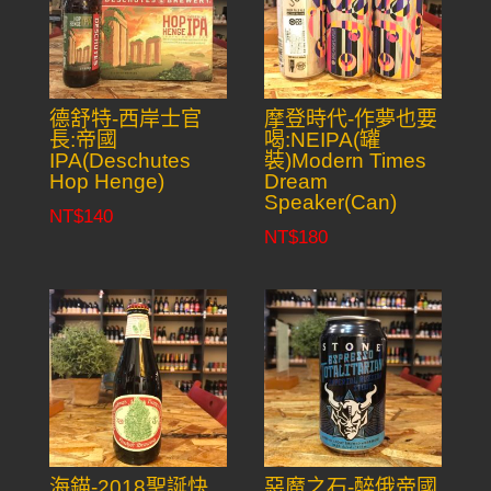
德舒特-西岸士官
摩登時代-作夢也要
長:帝國
喝:NEIPA(罐
IPA(Deschutes
裝)Modern Times
Hop Henge)
Dream
Speaker(Can)
NT$
140
NT$
180
海錨-2018聖誕快
惡魔之石-醉俄帝國