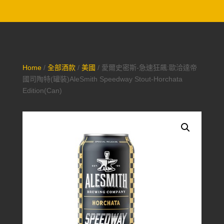
Home
/
全部酒款
/
美國
/ 愛爾史密斯-急速狂飆:歐洽達帝
國司陶特(罐裝)AleSmith Speedway Stout-Horchata
Edition(Can)