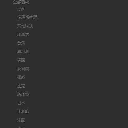
全部酒款
丹麥
俄羅斯啤酒
其他國別
加拿大
台灣
奧地利
德國
愛爾蘭
挪威
捷克
新加坡
日本
比利時
法國