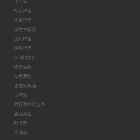
未分類
棕色啤酒
水果啤酒
派對大瓶裝
淡色啤酒
深色啤酒
無酒精飲料
熱賣酒款
特色酒款
琥珀紅啤酒
白啤酒
西打酒與氣泡酒
農莊喜鬆
酸啤酒
金啤酒