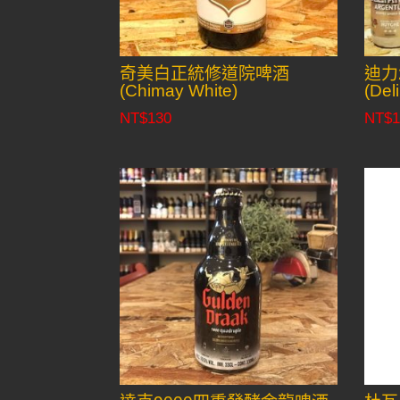
奇美白正統修道院啤酒
迪力
(Chimay White)
(Del
NT$
130
NT$
1