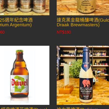
25週年紀念啤酒
達克黑金龍桶釀啤酒(Guld
irium Argentum)
Draak Brewmasters)
60
NT$
180