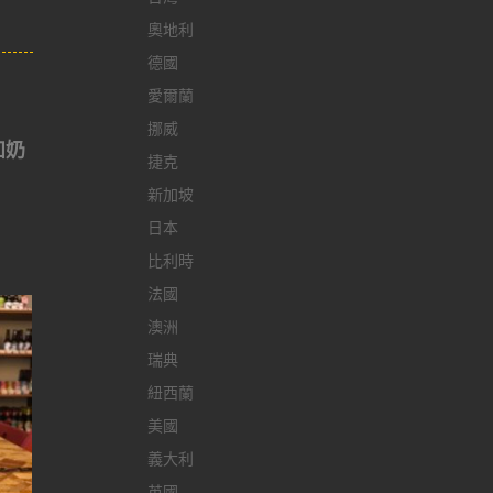
奧地利
德國
愛爾蘭
挪威
如奶
捷克
新加坡
日本
比利時
法國
澳洲
瑞典
紐西蘭
美國
義大利
英國