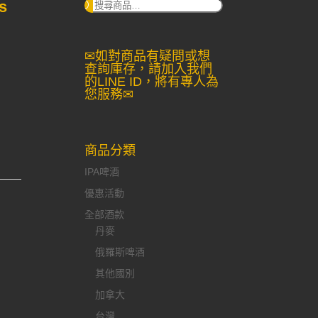
s
搜
尋：
✉如對商品有疑問或想
查詢庫存，請加入我們
的LINE ID，將有專人為
您服務✉
商品分類
IPA啤酒
優惠活動
全部酒款
丹麥
俄羅斯啤酒
其他國別
加拿大
台灣