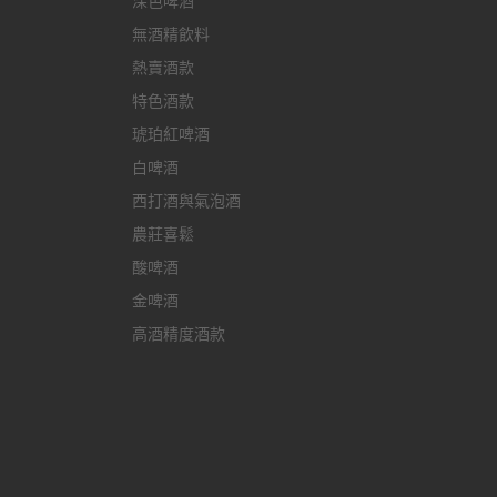
深色啤酒
無酒精飲料
熱賣酒款
特色酒款
琥珀紅啤酒
白啤酒
西打酒與氣泡酒
農莊喜鬆
酸啤酒
金啤酒
高酒精度酒款