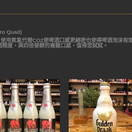
o Quad)
，
使用氮氣代替CO2使啤酒口感更綿密也使得啤酒泡沫有
的酒精度，與四倍發酵的複雜口感，值得您試試。