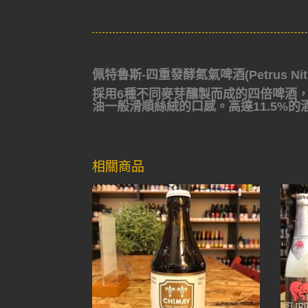
佩特魯斯-四重發酵氮氣啤酒(Petrus Nitr
採用6種不同麥芽釀製而成的四倍啤酒
油一般滑順絲絨的口感。高達11.5%
相關商品