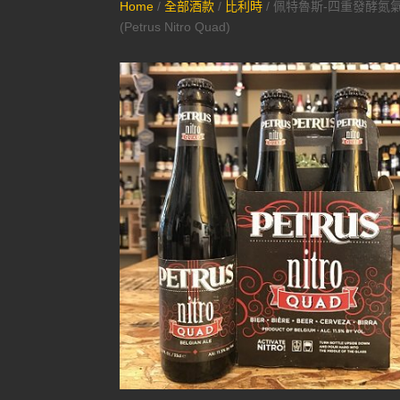
Home
/
全部酒款
/
比利時
/ 佩特魯斯-四重發酵氮
(Petrus Nitro Quad)