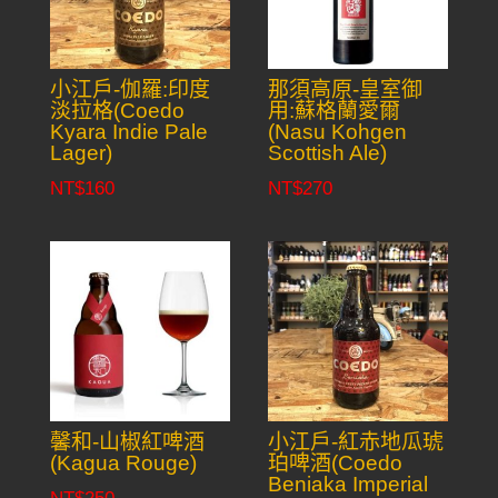
小江戶-伽羅:印度
那須高原-皇室御
淡拉格(Coedo
用:蘇格蘭愛爾
Kyara Indie Pale
(Nasu Kohgen
Lager)
Scottish Ale)
NT$
160
NT$
270
馨和-山椒紅啤酒
小江戶-紅赤地瓜琥
(Kagua Rouge)
珀啤酒(Coedo
Beniaka Imperial