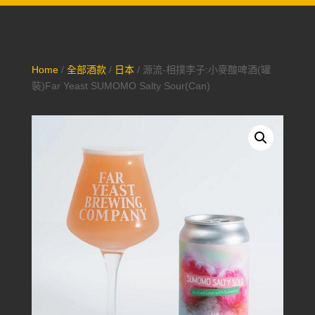
Home
/
全部酒款
/
日本
/ 源流-相撲李子:小麥酸啤酒(罐
裝)Far Yeast SUMOMO Salty Sour(Can)