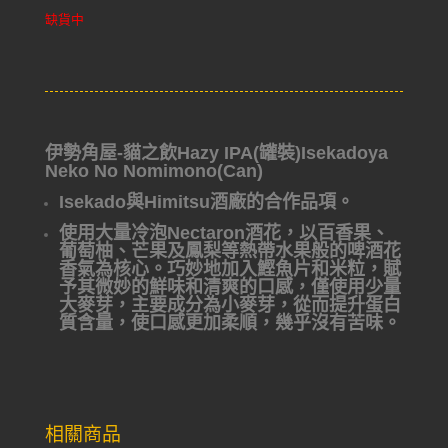
缺貨中
伊勢角屋-貓之飲Hazy IPA(罐裝)Isekadoya
Neko No Nomimono(Can)
Isekado與Himitsu酒廠的合作品項。
使用大量冷泡Nectaron酒花，以百香果、
葡萄柚、芒
果及鳳梨等熱帶水果般的啤酒花
香氣為核心。
巧妙地加入鰹魚片和米粒，賦
予其微妙的鮮味和清爽
的口感，僅使用少量
大麥芽，主要成分為小麥芽，從
而提升蛋白
質含量，使口感更加柔順，幾乎沒有苦味。
相關商品