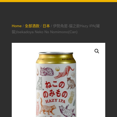
Home
/
全部酒款
/
日本
/ 伊勢角屋-貓之飲Hazy IPA(罐
裝)Isekadoya Neko No Nomimono(Can)