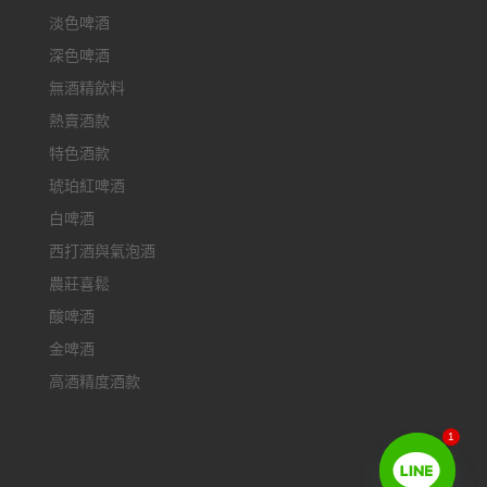
淡色啤酒
深色啤酒
無酒精飲料
熱賣酒款
特色酒款
琥珀紅啤酒
白啤酒
西打酒與氣泡酒
農莊喜鬆
酸啤酒
金啤酒
高酒精度酒款
1