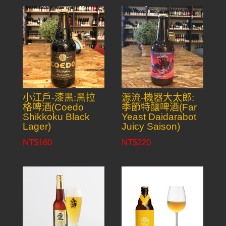
小江戶-漆黑:黑拉
源流-機器大太郎:
格啤酒(Coedo
季節特釀啤酒(Far
Shikkoku Black
Yeast Daidarabot
Lager)
Juicy Saison)
NT$
160
NT$
220