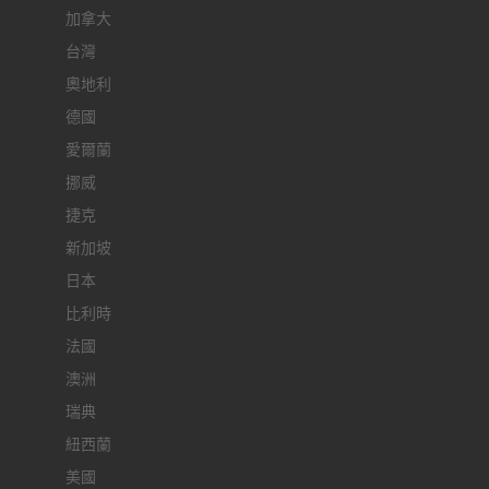
加拿大
台灣
奧地利
德國
愛爾蘭
挪威
捷克
新加坡
日本
比利時
法國
澳洲
瑞典
紐西蘭
美國