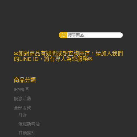
搜
尋：
✉如對商品有疑問或想查詢庫存，請加入我們
的LINE ID，將有專人為您服務✉
商品分類
IPA啤酒
優惠活動
全部酒款
丹麥
俄羅斯啤酒
其他國別