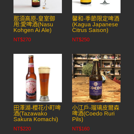
那須高原-皇室御
馨和-季節限定啤酒
用:愛啤酒(Nasu
(Kagua Japanese
Kohgen Ai Ale)
Citrus Saison)
NT$
270
NT$
250
田澤湖-櫻花小町啤
小江戶-瑠璃皮爾森
酒(Tazawako
啤酒(Coedo Ruri
Sakura Komachi)
Pils)
NT$
220
NT$
160