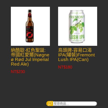
納酷歐-紅色聖誕:
鳥頭牌-容易口渴
帝國紅愛爾(Nøgne
IPA(罐裝)Fremont
ø Rød Jul Imperial
Lush IPA(Can)
Red Ale)
NT$
180
NT$
230
搜