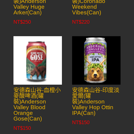
裝)Anderson
裝)Coronado
Valley Huge
Weekend
Arker(Can)
Vibes(Can)
NT$
250
NT$
220
安德森山谷-血橙小
安德森山谷-印度淡
麥酸啤酒(罐
愛爾(罐
裝)Anderson
裝)Anderson
Valley Blood
Valley Hop Ottin
Orange
IPA(Can)
Gose(Can)
NT$
150
NT$
150