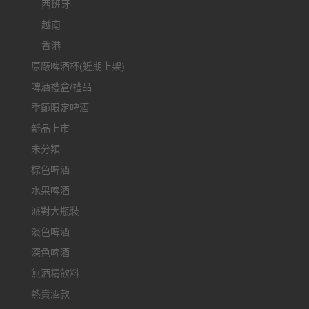
西班牙
越南
香港
原廠啤酒杯(近期上架)
啤酒禮盒/禮品
季節限定啤酒
新品上市
未分類
棕色啤酒
水果啤酒
派對大瓶裝
淡色啤酒
深色啤酒
無酒精飲料
熱賣酒款