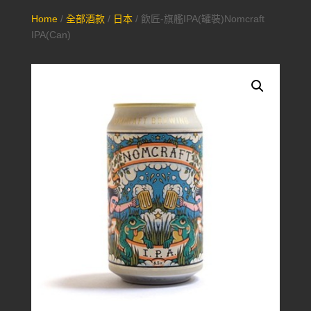
Home
/
全部酒款
/
日本
/ 飲匠-旗艦IPA(罐裝)Nomcraft
IPA(Can)