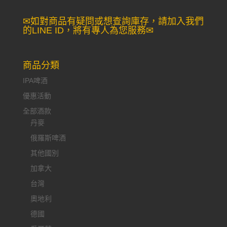
尋：
✉如對商品有疑問或想查詢庫存，請加入我們
的LINE ID，將有專人為您服務✉
商品分類
IPA啤酒
優惠活動
全部酒款
丹麥
俄羅斯啤酒
其他國別
加拿大
台灣
奧地利
德國