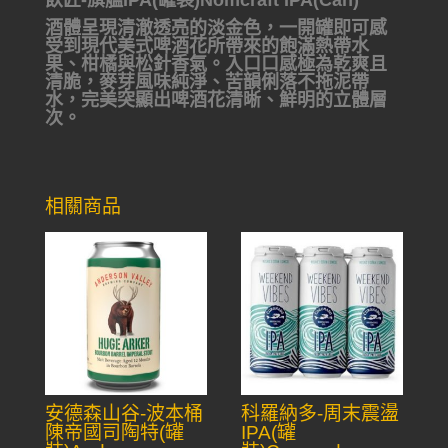
飲匠-旗艦IPA(罐裝)Nomcraft IPA(Can)
酒體呈現清澈透亮的淡金色，一開罐即可感
受到現代美式啤酒花所帶來的飽滿熱帶水
果、柑橘與松針香氣。入口口感極為乾爽且
清脆，麥芽風味純淨、苦韻俐落不拖泥帶
水，完美突顯出啤酒花清晰、鮮明的立體層
次。
相關商品
安德森山谷-波本桶
科羅納多-周末震盪
陳帝國司陶特(罐
IPA(罐