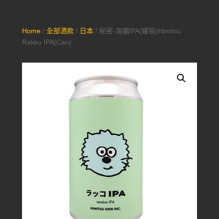
Home
/
全部酒款
/
日本
/ 秘密-海獺IPA(罐裝)Himitsu
Rakko IPA(Can)