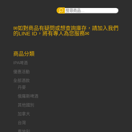
搜
尋：
✉如對商品有疑問或想查詢庫存，請加入我們
的LINE ID，將有專人為您服務✉
商品分類
IPA啤酒
優惠活動
全部酒款
丹麥
俄羅斯啤酒
其他國別
加拿大
台灣
奧地利