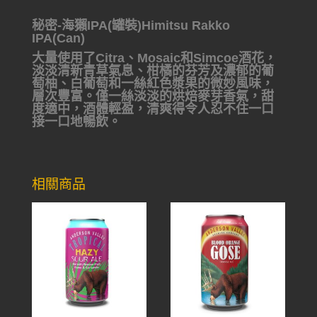
秘密-海獺IPA(罐裝)Himitsu Rakko
IPA(Can)
大量使用了Citra、Mosaic和Simc​​oe酒花，
淡淡清新青草氣息、柑橘的芬芳及濃郁的葡
萄柚、白葡萄和一絲紅色漿果的微妙風味，
層次豐富。僅一絲淡淡的烘焙麥芽香氣，甜
度適中，酒體輕盈，清爽得令人忍不住一口
接一口地暢飲。
相關商品