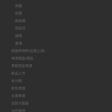
英國
荷蘭
蘇格蘭
西班牙
越南
香港
原廠啤酒杯(近期上架)
啤酒禮盒/禮品
季節限定啤酒
新品上市
未分類
棕色啤酒
水果啤酒
派對大瓶裝
淡色啤酒