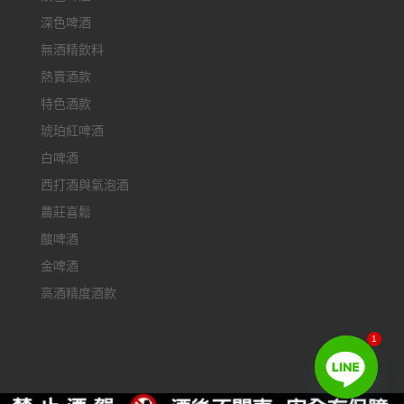
深色啤酒
無酒精飲料
熱賣酒款
特色酒款
琥珀紅啤酒
白啤酒
西打酒與氣泡酒
農莊喜鬆
酸啤酒
金啤酒
高酒精度酒款
1