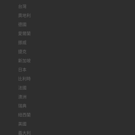
台灣
奧地利
德國
愛爾蘭
挪威
捷克
新加坡
日本
比利時
法國
澳洲
瑞典
紐西蘭
美國
義大利