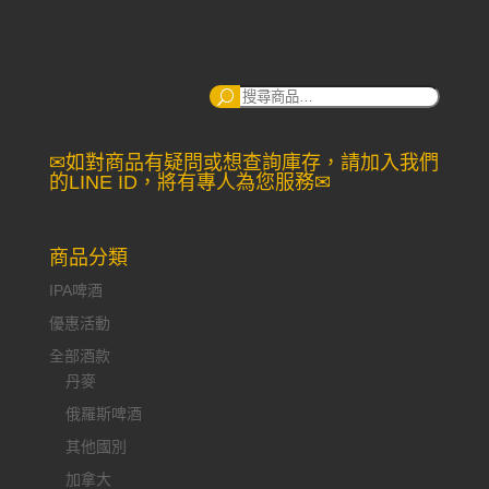
搜
尋：
✉如對商品有疑問或想查詢庫存，請加入我們
的LINE ID，將有專人為您服務✉
商品分類
IPA啤酒
優惠活動
全部酒款
丹麥
俄羅斯啤酒
其他國別
加拿大