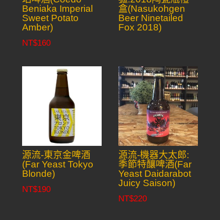
Beniaka Imperial
盒(Nasukohgen
Sweet Potato
Beer Ninetailed
Amber)
Fox 2018)
NT$
160
源流-東京金啤酒
源流-機器大太郎:
(Far Yeast Tokyo
季節特釀啤酒(Far
Blonde)
Yeast Daidarabot
Juicy Saison)
NT$
190
NT$
220