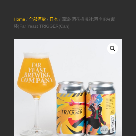
Home
/
全部酒款
/
日本
/ 源流-酒花扳機社:西岸IPA(罐
裝)Far Yeast TRIGGER(Can)