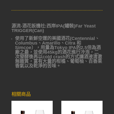
源流-酒花扳機社:西岸IPA(罐裝)Far Yeast
TRIGGER(Can)
使用了新鮮空運的美國酒花(Centennial、
Columbus、Amarillo、Citra 和
Simcoe），用量為Tokyo IPA的2.5倍為酒
廠之最，並使用45kg的酒花進行冷泡，二
次發酵後再以cold crash的方式讓酒液清澈
無雜質，富有大量的柑橘、葡萄柚、百香果
香氣以及乾淨的苦味。
相關商品