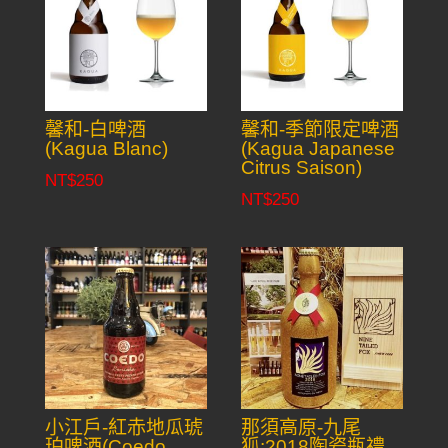
馨和-白啤酒
馨和-季節限定啤酒
(Kagua Blanc)
(Kagua Japanese
Citrus Saison)
NT$
250
NT$
250
小江戶-紅赤地瓜琥
那須高原-九尾
珀啤酒(Coedo
狐:2018陶瓷瓶禮