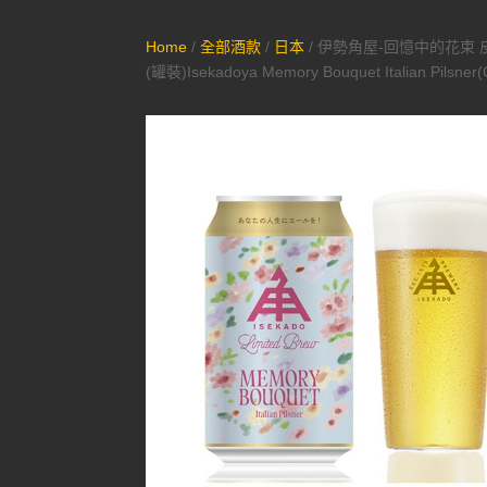
Home
/
全部酒款
/
日本
/ 伊勢角屋-回憶中的花束 
(罐裝)Isekadoya Memory Bouquet Italian Pilsner(