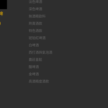
淡色啤酒
深色啤酒
啤
無酒精飲料
)
熱賣酒款
特色酒款
琥珀紅啤酒
白啤酒
西打酒與氣泡酒
農莊喜鬆
酸啤酒
金啤酒
高酒精度酒款