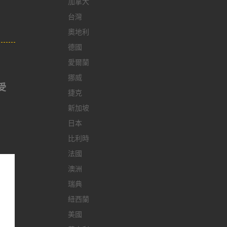
加拿大
台灣
奧地利
德國
愛爾蘭
挪威
受
捷克
新加坡
日本
比利時
法國
澳洲
瑞典
紐西蘭
美國