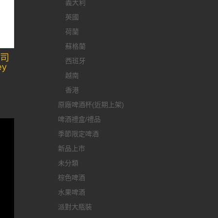
義大利
英國
荷蘭
蘇格蘭
國司
西班牙
ey
越南
香港
原廠啤酒杯(近期上架)
啤酒禮盒/禮品
季節限定啤酒
新品上市
未分類
棕色啤酒
水果啤酒
派對大瓶裝