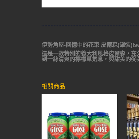
伊勢角屋-回憶中的花束 皮爾森(罐裝)Isekadoya
這是一款特別的義大利風格皮爾森，充
到一絲清爽的檸檬草氣息，與甜美的麥
相關商品