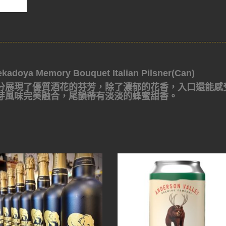
 Memory Bouquet Italian Pilsner(Can)
分展現了優質酒花的芬芳，除了濃郁的花香，入口還能感
芽風味完美融合，尾韻帶有淡淡的蜂蜜甜香。