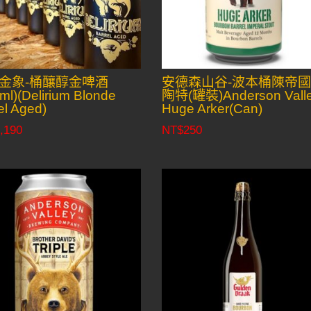
金象-桶釀醇金啤酒
安德森山谷-波本桶陳帝
ml)(Delirium Blonde
陶特(罐裝)Anderson Vall
el Aged)
Huge Arker(Can)
,190
NT$
250