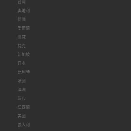
台灣
奧地利
德國
愛爾蘭
挪威
捷克
新加坡
日本
比利時
法國
澳洲
瑞典
紐西蘭
美國
義大利