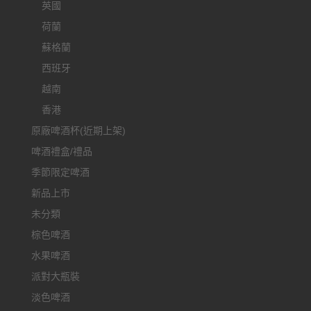
英國
荷蘭
蘇格蘭
西班牙
越南
香港
原廠啤酒杯(近期上架)
啤酒禮盒/禮品
季節限定啤酒
新品上市
未分類
棕色啤酒
水果啤酒
派對大瓶裝
淡色啤酒