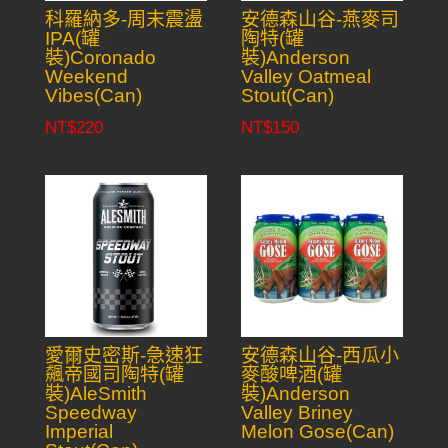
科羅納多-周末震盪
安德森山谷-燕麥司
IPA(罐
陶特(罐
裝)Coronado
裝)Anderson
Weekend
Valley Oatmeal
Vibes(Can)
Stout(Can)
NT$
220
NT$
150
愛爾史密斯-急速狂
安德森山谷-西瓜小
飆帝國司陶特(罐
麥酸啤酒(罐
裝)AleSmith
裝)Anderson
Speedway
Valley Briney
Imperial
Melon Gose(Can)