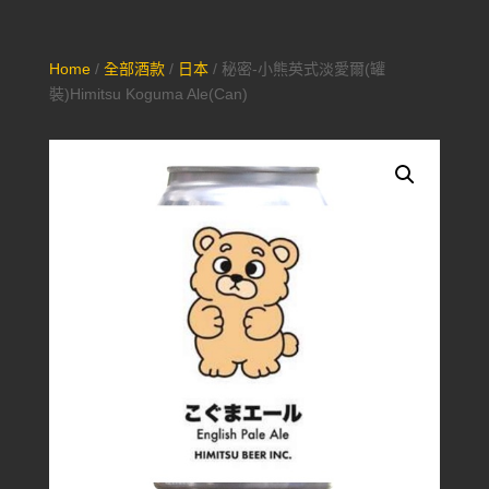
Home
/
全部酒款
/
日本
/ 秘密-小熊英式淡愛爾(罐
裝)Himitsu Koguma Ale(Can)