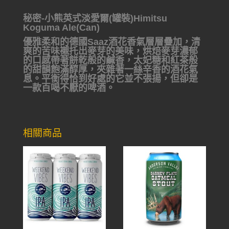
秘密-小熊英式淡愛爾(罐裝)Himitsu
Koguma Ale(Can)
優雅柔和的德國Saaz酒花香氣層層疊加，清
爽的苦味襯托出麥芽的美味，烘焙麥芽濃郁
的口感帶著餅乾般的鹹香，太妃糖和紅茶般
的甜韻飽滿醇厚，夾雜著一絲辛香的酒花氣
息。平衡得恰到好處的它並不張揚，但卻是
一款百喝不厭的啤酒。
相關商品