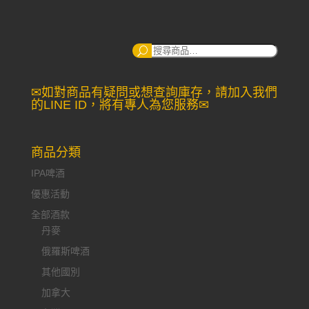
搜
尋：
✉如對商品有疑問或想查詢庫存，請加入我們
的LINE ID，將有專人為您服務✉
商品分類
IPA啤酒
優惠活動
全部酒款
丹麥
俄羅斯啤酒
其他國別
加拿大