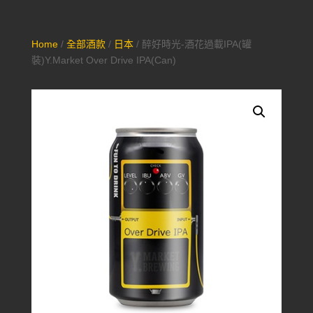
Home
/
全部酒款
/
日本
/ 醉好時光-酒花過載IPA(罐
裝)Y.Market Over Drive IPA(Can)