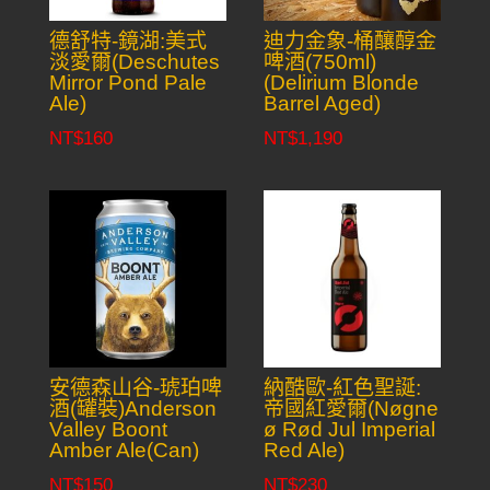
德舒特-鏡湖:美式
迪力金象-桶釀醇金
淡愛爾(Deschutes
啤酒(750ml)
Mirror Pond Pale
(Delirium Blonde
Ale)
Barrel Aged)
NT$
160
NT$
1,190
安德森山谷-琥珀啤
納酷歐-紅色聖誕:
酒(罐裝)Anderson
帝國紅愛爾(Nøgne
Valley Boont
ø Rød Jul Imperial
Amber Ale(Can)
Red Ale)
NT$
150
NT$
230