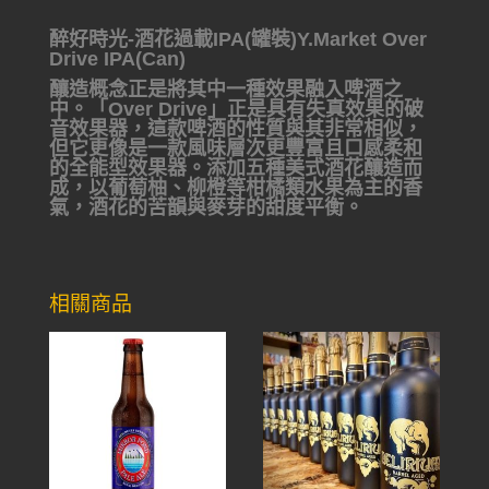
醉好時光-酒花過載IPA(罐裝)Y.Market Over
Drive IPA(Can)
釀造概念正是將其中一種效果融入啤酒之
中。「Over Drive」正是具有失真效果的破
音效果器，這款啤酒的性質與其非常相似，
但它更像是一款風味層次更豐富且口感柔和
的全能型效果器。添加五種美式酒花釀造而
成，以葡萄柚、柳橙等柑橘類水果為主的香
氣，酒花的苦韻與麥芽的甜度平衡。
相關商品