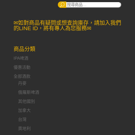
搜
尋：
✉如對商品有疑問或想查詢庫存，請加入我們
的LINE ID，將有專人為您服務✉
商品分類
IPA啤酒
優惠活動
全部酒款
丹麥
俄羅斯啤酒
其他國別
加拿大
台灣
奧地利