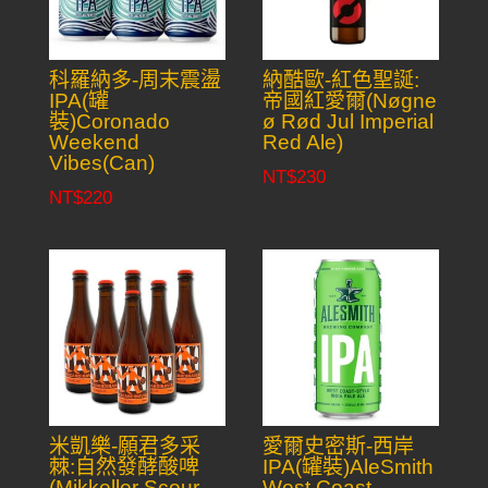
科羅納多-周末震盪
納酷歐-紅色聖誕:
IPA(罐
帝國紅愛爾(Nøgne
裝)Coronado
ø Rød Jul Imperial
Weekend
Red Ale)
Vibes(Can)
NT$
230
NT$
220
米凱樂-願君多采
愛爾史密斯-西岸
棘:自然發酵酸啤
IPA(罐裝)AleSmith
(Mikkeller Scour
West Coast