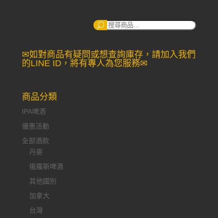
搜
尋：
✉如對商品有疑問或想查詢庫存，請加入我們
的LINE ID，將有專人為您服務✉
商品分類
IPA啤酒
優惠活動
全部酒款
丹麥
俄羅斯啤酒
其他國別
加拿大
台灣