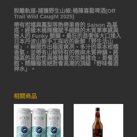
脫離軌道-捕獲野生山椒:桶陳喜鬆啤酒(Off
Trail Wild Caught 2025)
帶有柑橘與鳳梨等熱帶果香的 Saison 為基
底，經橡木桶陳釀賦予細緻的木質單寧感與
迷人的 Funky 酸韻。最狂的是奢侈大口揉入
日本丹波山脈手工採收的新鮮「野生活山
椒」，瞬間炸出極度爽冽、多汁的草本柑橘
香氣，並帶有山椒特有的微麻木質神韻。將
極高的易飲性與複雜層次完美揉合，是餐酒
館、精釀極客絕對會高潮的頂級「野味餐酒
神水」。
相關商品