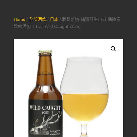
Home
/
全部酒款
/
日本
/ 脫離軌道-捕獲野生山椒:桶陳喜
鬆啤酒(Off Trail Wild Caught 2025)