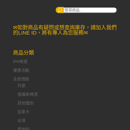
搜
尋：
✉如對商品有疑問或想查詢庫存，請加入我們
的LINE ID，將有專人為您服務✉
商品分類
IPA啤酒
優惠活動
全部酒款
丹麥
俄羅斯啤酒
其他國別
加拿大
台灣
奧地利