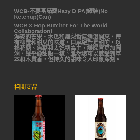
WCB-不要番茄醬Hazy DIPA(罐裝)No
Ketchup(Can)
WCB × Hop Butcher For The World
Collaboration!
濃鬱的芒果、木瓜和鳳梨香氣瀰漫開來，帶
有柳橙和甜瓜的味道。口感絕對是甜的，以
棉花糖、焦糖和太妃糖為主，讓感官更加圓
潤，幾乎像甜點一樣。雖然您可以感受到草
本和木質香，但持久的甜味令人印象深刻。
相關商品