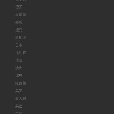
德國
愛爾蘭
挪威
捷克
新加坡
日本
比利時
法國
澳洲
瑞典
紐西蘭
美國
義大利
英國
荷蘭