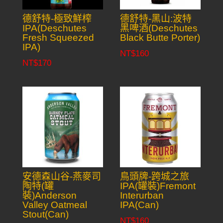
德舒特-極致鮮榨
德舒特-黑山:波特
IPA(Deschutes
黑啤酒(Deschutes
Fresh Squeezed
Black Butte Porter)
IPA)
NT$
160
NT$
170
安德森山谷-燕麥司
鳥頭牌-跨城之旅
陶特(罐
IPA(罐裝)Fremont
裝)Anderson
Interurban
Valley Oatmeal
IPA(Can)
Stout(Can)
NT$
160