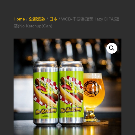
Home
/
全部酒款
/
日本
/ WCB-不要番茄醬Hazy DIPA(罐
裝)No Ketchup(Can)