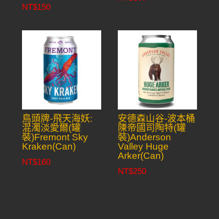
NT$
150
鳥頭牌-飛天海妖:
安德森山谷-波本桶
混濁淡愛爾(罐
陳帝國司陶特(罐
裝)Fremont Sky
裝)Anderson
Kraken(Can)
Valley Huge
Arker(Can)
NT$
160
NT$
250