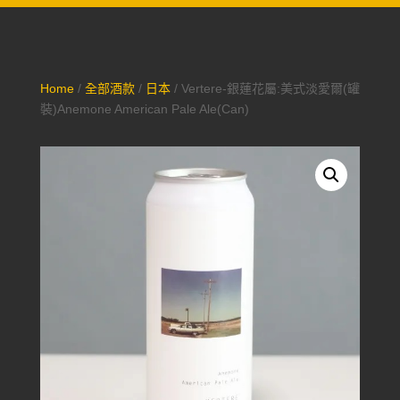
Home
/
全部酒款
/
日本
/ Vertere-銀蓮花屬:美式淡愛爾(罐
裝)Anemone American Pale Ale(Can)