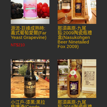
源流-巨峰成熟時:
那須高原-九尾
義式葡萄愛爾(Far
狐:2009陶瓷瓶禮
Yeast Grapevine)
盒(Nasukohgen
Beer Ninetailed
NT$
210
Fox 2009)
小江戶-漆黑:黑拉
那須高原-九尾
格啤酒(Coedo
狐:2018陶瓷瓶禮