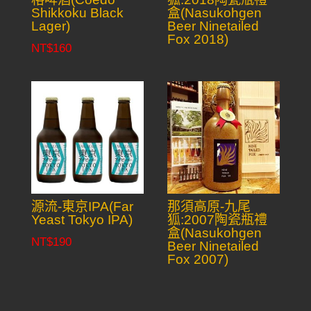
Shikkoku Black
盒(Nasukohgen
Lager)
Beer Ninetailed
Fox 2018)
NT$
160
源流-東京IPA(Far
那須高原-九尾
Yeast Tokyo IPA)
狐:2007陶瓷瓶禮
盒(Nasukohgen
NT$
190
Beer Ninetailed
Fox 2007)