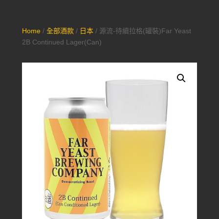
Home
/
全部酒款
/
日本
/ 源流-待續拉格(罐裝)Far Yeast
2B Continued Lager(Can)