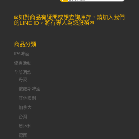
尋：
✉如對商品有疑問或想查詢庫存，請加入我們
的LINE ID，將有專人為您服務✉
商品分類
IPA啤酒
優惠活動
全部酒款
丹麥
俄羅斯啤酒
其他國別
加拿大
台灣
奧地利
德國