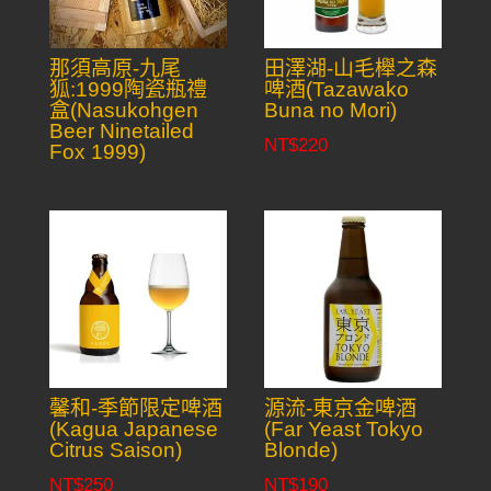
那須高原-九尾
田澤湖-山毛櫸之森
狐:1999陶瓷瓶禮
啤酒(Tazawako
盒(Nasukohgen
Buna no Mori)
Beer Ninetailed
NT$
220
Fox 1999)
馨和-季節限定啤酒
源流-東京金啤酒
(Kagua Japanese
(Far Yeast Tokyo
Citrus Saison)
Blonde)
NT$
250
NT$
190