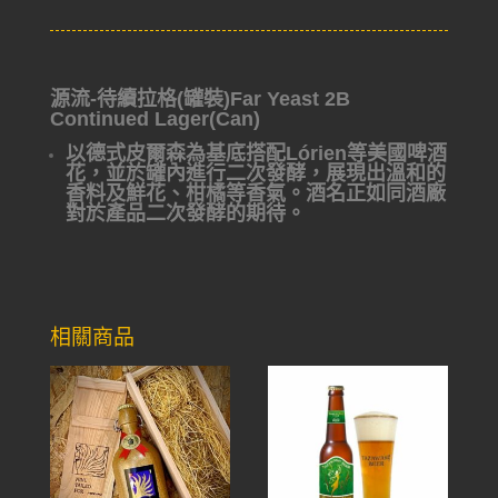
源流-待續拉格(罐裝)Far Yeast 2B
Continued Lager(Can)
以德式皮爾森為基底搭配Lórien等美國啤酒
花，並於罐內進行二次發酵，展現出溫和的
香料及鮮花、柑橘等香氣。酒名正如同酒廠
對於產品二次發酵的期待。
相關商品