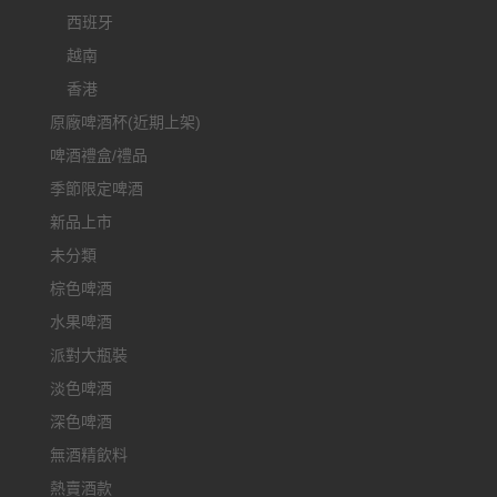
西班牙
越南
香港
原廠啤酒杯(近期上架)
啤酒禮盒/禮品
季節限定啤酒
新品上市
未分類
棕色啤酒
水果啤酒
派對大瓶裝
淡色啤酒
深色啤酒
無酒精飲料
熱賣酒款