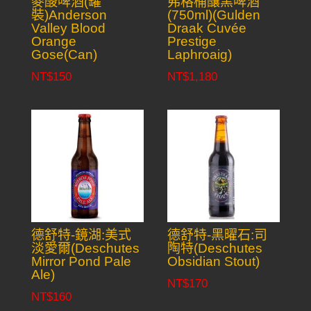
麥酸啤酒(罐
弗格桶釀黑啤酒
裝)Anderson
(750ml)(Gulden
Valley Blood
Draak Cuvée
Orange
Prestige
Gose(Can)
Laphroaig)
NT$
150
NT$
1,180
德舒特-鏡湖:美式
德舒特-黑曜石:司
淡愛爾(Deschutes
陶特(Deschutes
Mirror Pond Pale
Obsidian Stout)
Ale)
NT$
170
NT$
160