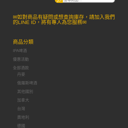
尋：
✉如對商品有疑問或想查詢庫存，請加入我們
的LINE ID，將有專人為您服務✉
商品分類
IPA啤酒
優惠活動
全部酒款
丹麥
俄羅斯啤酒
其他國別
加拿大
台灣
奧地利
德國