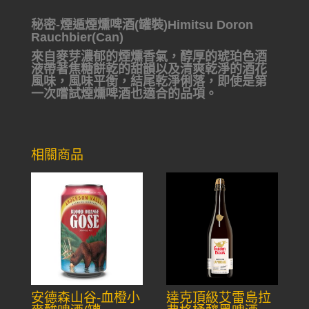
秘密-煙遁煙燻啤酒(罐裝)Himitsu Doron
Rauchbier(Can)
來自麥芽濃郁的煙燻香氣，醇厚的琥珀色酒
液帶著焦糖餅乾的甜韻以及清爽乾淨的酒花
風味，風味平衡，結尾乾淨俐落，即使是第
一次嚐試煙燻啤酒也適合的品項。
相關商品
安德森山谷-血橙小
達克頂級艾雷島拉