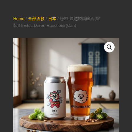
Home
/
全部酒款
/
日本
/ 秘密-煙遁煙燻啤酒(罐
裝)Himitsu Doron Rauchbier(Can)