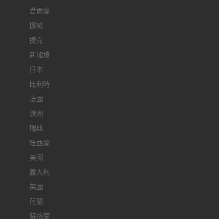
愛爾蘭
挪威
捷克
新加坡
日本
比利時
法國
澳洲
瑞典
紐西蘭
美國
義大利
英國
荷蘭
蘇格蘭