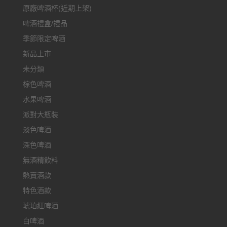
原廠啤酒杯(近期上架)
啤酒禮盒/禮品
季節限定啤酒
新品上市
未分類
棕色啤酒
水果啤酒
派對大瓶裝
淡色啤酒
深色啤酒
無酒精飲料
熱賣酒款
特色酒款
琥珀紅啤酒
白啤酒