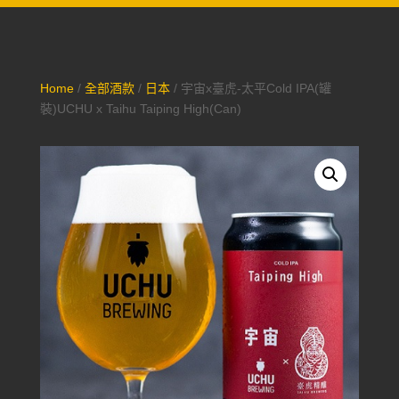
Home
/
全部酒款
/
日本
/ 宇宙x臺虎-太平Cold IPA(罐
裝)UCHU x Taihu Taiping High(Can)