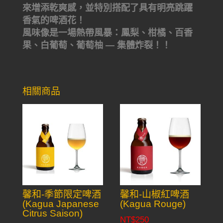
來增添乾爽感，並特別搭配了具有明亮跳躍
香氣的啤酒花！
風味像是一場熱帶風暴：鳳梨、柑橘、百香
果、白葡萄、葡萄柚 — 集體炸裂！！
相關商品
馨和-季節限定啤酒
馨和-山椒紅啤酒
(Kagua Japanese
(Kagua Rouge)
Citrus Saison)
NT$
250