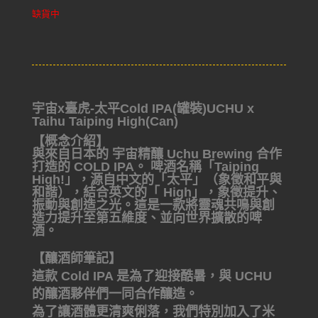
缺貨中
宇宙x臺虎-太平Cold IPA(罐裝)UCHU x
Taihu Taiping High(Can)
【概念介紹】
與來自日本的 宇宙精釀 Uchu Brewing 合作
打造的 COLD IPA。 啤酒名稱「Taiping
High!」，源自中文的「太平」（象徵和平與
和諧），結合英文的「 High」，象徵提升、
振動與創造之光。這是一款將靈魂共鳴與創
造力提升至第五維度、並向世界擴散的啤
酒。
【釀酒師筆記】
這款 Cold IPA 是為了迎接酷暑，與 UCHU
的釀酒夥伴們一同合作釀造。
為了讓酒體更清爽俐落，我們特別加入了米