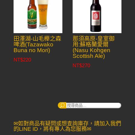
田澤湖-山毛櫸之森
那須高原-皇室御
啤酒(Tazawako
用:蘇格蘭愛爾
Buna no Mori)
(Nasu Kohgen
Scottish Ale)
NT$
220
NT$
270
搜
尋：
✉如對商品有疑問或想查詢庫存，請加入我們
的LINE ID，將有專人為您服務✉