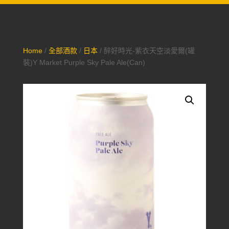
Home
/
全部酒款
/
日本
/ 醉好時光-紫衣天空淡愛爾(罐
裝)Y Market Purple Sky Pale Ale(Can)