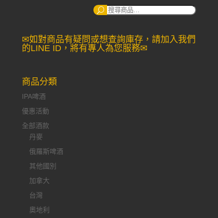
搜
尋：
✉如對商品有疑問或想查詢庫存，請加入我們
的LINE ID，將有專人為您服務✉
商品分類
IPA啤酒
優惠活動
全部酒款
丹麥
俄羅斯啤酒
其他國別
加拿大
台灣
奧地利