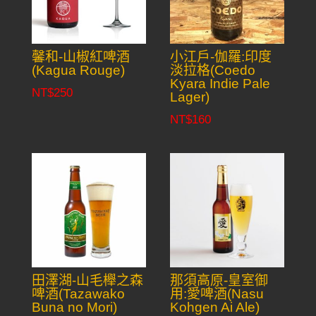
馨和-山椒紅啤酒
小江戶-伽羅:印度
(Kagua Rouge)
淡拉格(Coedo
Kyara Indie Pale
NT$
250
Lager)
NT$
160
田澤湖-山毛櫸之森
那須高原-皇室御
啤酒(Tazawako
用:愛啤酒(Nasu
Buna no Mori)
Kohgen Ai Ale)