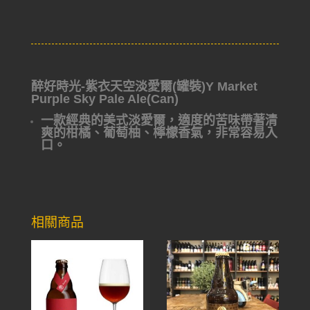
醉好時光-紫衣天空淡愛爾(罐裝)Y Market
Purple Sky Pale Ale(Can)
一款經典的美式淡愛爾，適度的苦味帶著清
爽的柑橘、葡萄柚、檸檬香氣，非常容易入
口。
相關商品