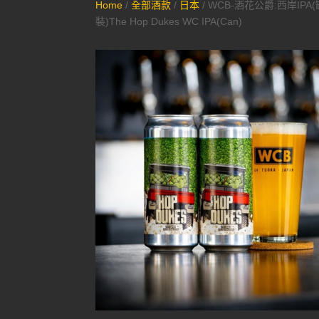
Home
/
全部酒款
/
日本
/ WCB-酒花公爵:西岸IPA(
裝)The Hop Dukes WC IPA(Can)