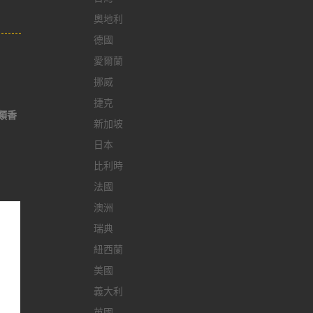
奧地利
德國
愛爾蘭
挪威
捷克
類香
新加坡
日本
比利時
法國
澳洲
瑞典
紐西蘭
美國
義大利
英國