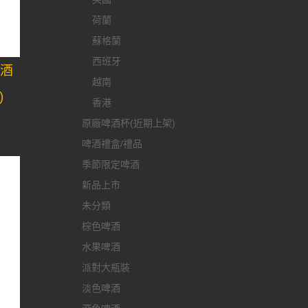
荷蘭
蘇格蘭
西班牙
啤酒
越南
)
香港
原廠啤酒杯(近期上架)
啤酒禮盒/禮品
季節限定啤酒
新品上市
未分類
棕色啤酒
水果啤酒
派對大瓶裝
淡色啤酒