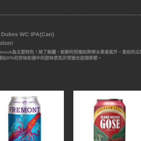
ukes WC IPA(Can)
tion!
inook為主要特色！除了絢麗、新鮮的柑橘和熱帶水果香氣外，柔和的瓜
似IPA的苦味和適中的甜味使其非常適合這個季節。