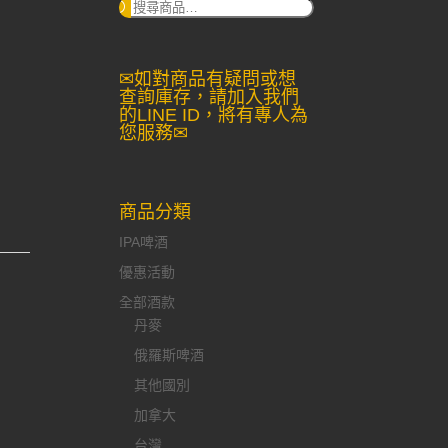
搜
尋：
✉如對商品有疑問或想
查詢庫存，請加入我們
的LINE ID，將有專人為
您服務✉
商品分類
IPA啤酒
優惠活動
全部酒款
丹麥
俄羅斯啤酒
其他國別
加拿大
台灣