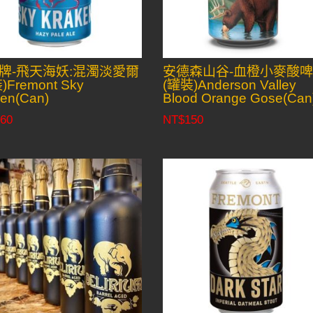
牌-飛天海妖:混濁淡愛爾
安德森山谷-血橙小麥酸
)Fremont Sky
(罐裝)Anderson Valley
en(Can)
Blood Orange Gose(Can
60
NT$
150