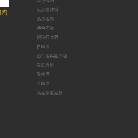
深色啤酒
無酒精飲料
司陶
熱賣酒款
特色酒款
琥珀紅啤酒
白啤酒
西打酒與氣泡酒
農莊喜鬆
酸啤酒
金啤酒
高酒精度酒款