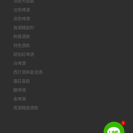
派對大瓶裝
淡色啤酒
深色啤酒
無酒精飲料
熱賣酒款
特色酒款
琥珀紅啤酒
白啤酒
西打酒與氣泡酒
農莊喜鬆
酸啤酒
金啤酒
高酒精度酒款
1