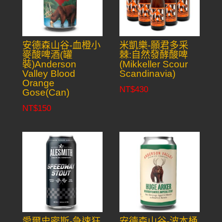
安德森山谷-血橙小
米凱樂-願君多采
麥酸啤酒(罐
棘:自然發酵酸啤
裝)Anderson
(Mikkeller Scour
Valley Blood
Scandinavia)
Orange
NT$
430
Gose(Can)
NT$
150
愛爾史密斯-急速狂
安德森山谷-波本桶