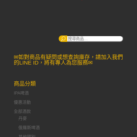
搜
尋：
✉如對商品有疑問或想查詢庫存，請加入我們
的LINE ID，將有專人為您服務✉
商品分類
IPA啤酒
優惠活動
全部酒款
丹麥
俄羅斯啤酒
其他國別