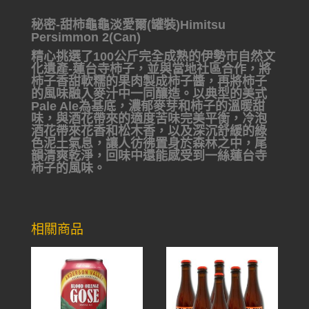
秘密-甜柿龜龜淡愛爾(罐裝)Himitsu
Persimmon 2(Can)
精心挑選了100公斤完全成熟的伊勢市自然文
化遺產-蓮台寺柿子，並與當地社區合作，將
柿子香甜軟糯的果肉製成柿子醬，再將柿子
的風味融入麥汁中一同釀造。以典型的美式
Pale Ale為基底，濃郁麥芽和柿子的溫暖甜
味，與酒花帶來的適度苦味完美平衡，冷泡
酒花帶來花香和松木香，以及深沉舒緩的綠
色泥土氣息，讓人彷彿置身於森林之中，尾
韻清爽乾淨，回味中還能感受到一絲蓮台寺
柿子的風味。
相關商品