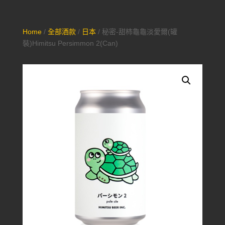
Home
/
全部酒款
/
日本
/ 秘密-甜柿龜龜淡愛爾(罐
裝)Himitsu Persimmon 2(Can)