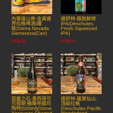
內華達山脊-金黃邊
德舒特-極致鮮榨
界拉格啤酒(罐
IPA(Deschutes
裝)Sierra Nevada
Fresh Squeezed
Sierraveza(Can)
IPA)
NT$
130
NT$
170
惡魔之石-墨西哥可
德舒特-蓬萊仙山:
可假期:桶陳帝國司
頂級拉格
陶特(500ml)(Stone
(Deschutes Pacific