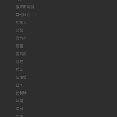
俄羅斯啤酒
其他國別
加拿大
台灣
奧地利
德國
愛爾蘭
挪威
捷克
新加坡
日本
比利時
法國
澳洲
瑞典