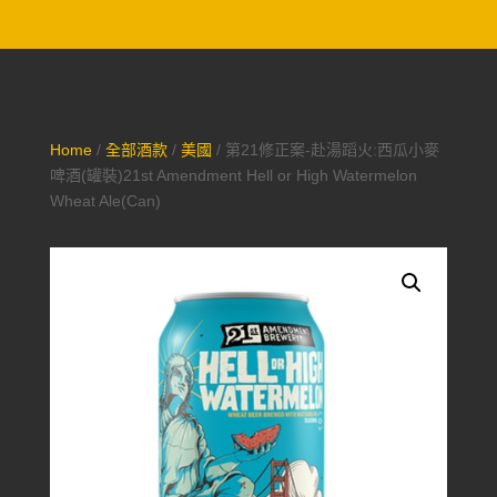
Home
/
全部酒款
/
美國
/ 第21修正案-赴湯蹈火:西瓜小麥
啤酒(罐裝)21st Amendment Hell or High Watermelon
Wheat Ale(Can)