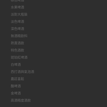
棕色啤酒
水果啤酒
派對大瓶裝
淡色啤酒
深色啤酒
無酒精飲料
熱賣酒款
特色酒款
琥珀紅啤酒
白啤酒
西打酒與氣泡酒
農莊喜鬆
酸啤酒
金啤酒
高酒精度酒款