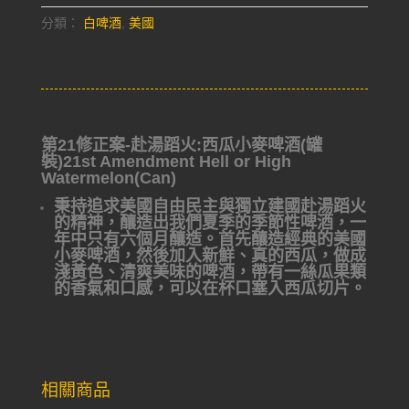
分類：
白啤酒
,
美國
第21修正案-赴湯蹈火:西瓜小麥啤酒(罐
裝)21st Amendment Hell or High
Watermelon(Can)
秉持追求美國自由民主與獨立建國赴湯蹈火
的精神，釀造出我們夏季的季節性啤酒，一
年中只有六個月釀造。首先釀造經典的美國
小麥啤酒，然後加入新鮮、真的西瓜，做成
淺黃色、清爽美味的啤酒，帶有一絲瓜果類
的香氣和口感，可以在杯口塞入西瓜切片。
相關商品