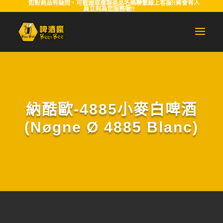
如對商品有疑問，可截圖或複製商品名稱聯繫線上客服!!將會有人
員立刻為您服務喔!!
納酷歐-4885小麥白啤酒
(Nøgne Ø 4885 Blanc)