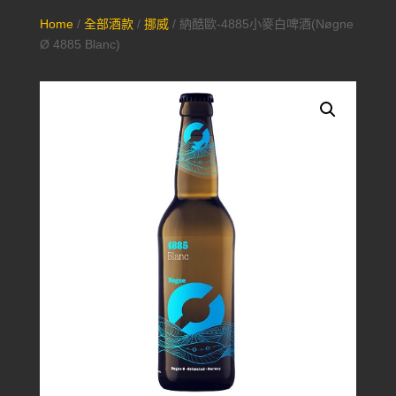
Home
/
全部酒款
/
挪威
/ 納酷歐-4885小麥白啤酒(Nøgne
Ø 4885 Blanc)