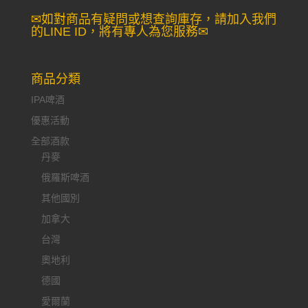
✉如對商品有疑問或想查詢庫存，請加入我們
的LINE ID，將有專人為您服務✉
商品分類
IPA啤酒
優惠活動
全部酒款
丹麥
俄羅斯啤酒
其他國別
加拿大
台灣
奧地利
德國
愛爾蘭