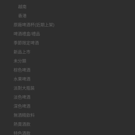
越南
香港
原廠啤酒杯(近期上架)
啤酒禮盒/禮品
季節限定啤酒
新品上市
未分類
棕色啤酒
水果啤酒
派對大瓶裝
淡色啤酒
深色啤酒
無酒精飲料
熱賣酒款
特色酒款