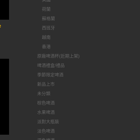
荷蘭
蘇格蘭
e
西班牙
越南
香港
原廠啤酒杯(近期上架)
啤酒禮盒/禮品
季節限定啤酒
新品上市
未分類
棕色啤酒
水果啤酒
派對大瓶裝
淡色啤酒