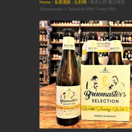
Home
/
全部酒款
/
比利時
/ 釀酒大師-酸白啤酒
(Brewmaster`s Selection Wild Funky Wit)