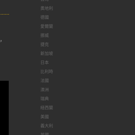
奧地利
德國
愛爾蘭
挪威
，
捷克
新加坡
日本
比利時
法國
澳洲
瑞典
紐西蘭
美國
義大利
英國