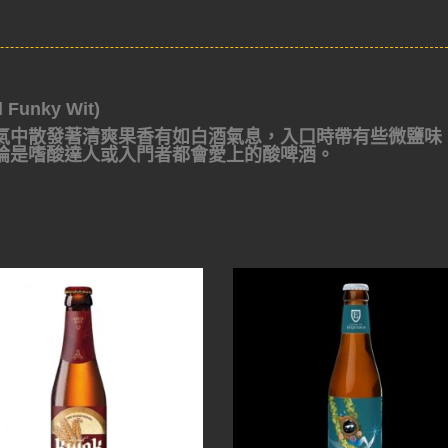
unky Wit)
氣中散發著清爽果香有如白酒氣息，入口時帶有些微鹽味
論是嗜酸達人或入門者都會愛上的酸啤酒。