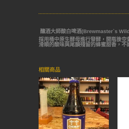
釀酒大師酸白啤酒(Brewmaster`s Wild F
採用桶中原生酵母進行發酵，開瓶後空
滑順的酸味與尾韻殘留的蜂蜜甜香，不
相關商品