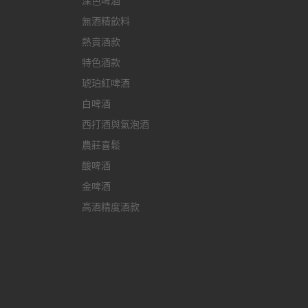
深色啤酒
無酒精飲料
熱賣酒款
特色酒款
琥珀紅啤酒
白啤酒
西打酒與氣泡酒
農莊喜鬆
酸啤酒
金啤酒
高酒精度酒款