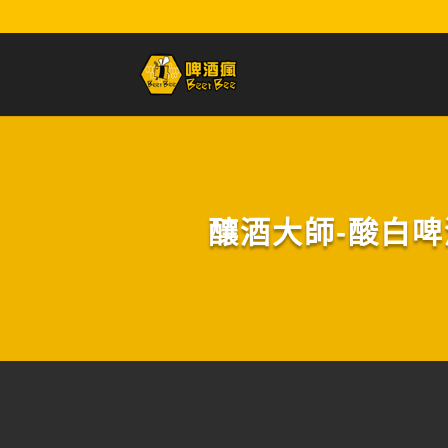
釀酒大師-酸白啤酒(Br