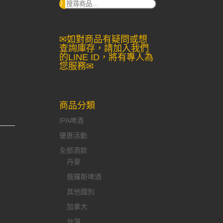
搜
尋：
✉如對商品有疑問或想
查詢庫存，請加入我們
的LINE ID，將有專人為
您服務✉
商品分類
IPA啤酒
優惠活動
全部酒款
丹麥
俄羅斯啤酒
其他國別
加拿大
台灣