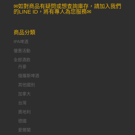
✉如對商品有疑問或想查詢庫存，請加入我們
的LINE ID，將有專人為您服務✉
商品分類
IPA啤酒
優惠活動
全部酒款
丹麥
俄羅斯啤酒
其他國別
加拿大
台灣
奧地利
德國
愛爾蘭