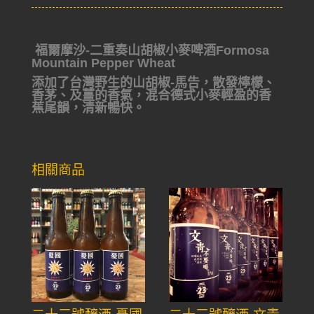
福爾摩沙-二重奏山胡椒小麥啤酒Formosa
Mountain Pepper Wheat
添加了台灣野生的山胡椒-馬告，散發檸檬、
香茅、及薑的香氣，混合德式小麥輕盈的香
蕉尾韻，清新暢快。
相關商品