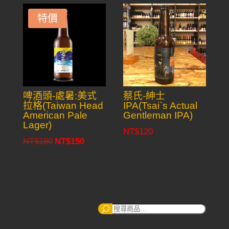
was:
is:
特價
NT$180.
NT$150.
啤酒頭-處暑:美式
蔡氏-紳士
拉格(Taiwan Head
IPA(Tsai`s Actual
American Pale
Gentleman IPA)
Lager)
NT$
120
NT$
180
NT$
150
Original
Current
price
price
was:
is:
NT$180.
NT$150.
搜
尋：