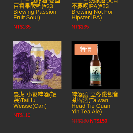
二十三號釀酒-憂國
二十三號釀酒-文青
百香果酸啤(#23
不要喝IPA(#23
Brewing Passion
Brewing Not For
Fruit Sour)
Hipster IPA)
NT$
135
NT$
135
特價
臺虎-小麥啤酒(罐
啤酒頭-立冬鐵觀音
裝)TaiHu
茶啤酒(Taiwan
Weisse(Can)
Head Tie Guan
Yin Tea Ale)
NT$
110
NT$
180
NT$
150
Original
Current
price
price