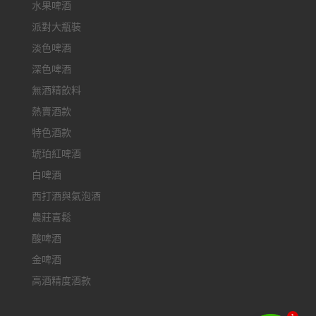
水果啤酒
派對大瓶裝
淡色啤酒
深色啤酒
無酒精飲料
熱賣酒款
特色酒款
琥珀紅啤酒
白啤酒
西打酒與氣泡酒
農莊喜鬆
酸啤酒
金啤酒
高酒精度酒款