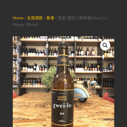
Home
/
全部酒款
/
香港
/ 鬼佬-酒花小麥啤酒(Gewi Lo
Hoppy Wheat)