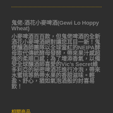
鬼佬-酒花小麥啤酒(Gewi Lo Hoppy
Wheat)
小麥啤酒百百款，但鬼佬啤酒的全新
酒花小麥啤酒絕對讓您耳目一新！鬼
佬釀酒師團隊以全球當紅的NEIPA酵
母取代傳統酵母發酵，帶來果汁感超
強的柔順口感；為了增添香氣，以備
受全球釀酒師喜愛的Vic’s Secret維
多利亞的秘密啤酒花進行冷泡，帶來
水蜜桃等熱帶水果的香甜滋味。輕
盈、舒心，猶如氣泡酒般的討喜易
飲！
相關商品