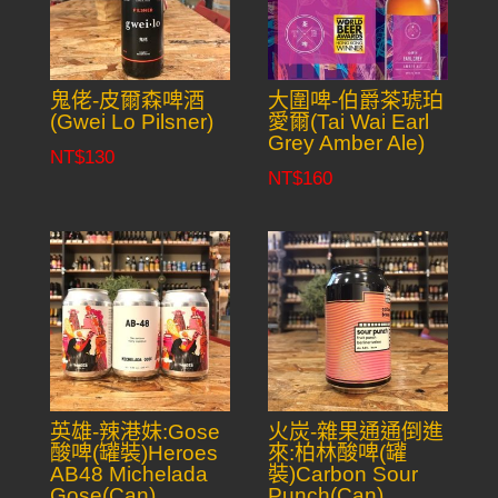
鬼佬-皮爾森啤酒
大圍啤-伯爵茶琥珀
(Gwei Lo Pilsner)
愛爾(Tai Wai Earl
Grey Amber Ale)
NT$
130
NT$
160
英雄-辣港妹:Gose
火炭-雜果通通倒進
酸啤(罐裝)Heroes
來:柏林酸啤(罐
AB48 Michelada
裝)Carbon Sour
Gose(Can)
Punch(Can)