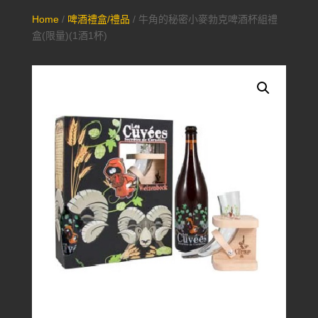
Home
/
啤酒禮盒/禮品
/ 牛角的秘密小麥勃克啤酒杯組禮
盒(限量)(1酒1杯)