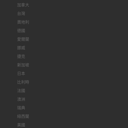
加拿大
台灣
奧地利
德國
愛爾蘭
挪威
捷克
新加坡
日本
比利時
法國
澳洲
瑞典
紐西蘭
美國