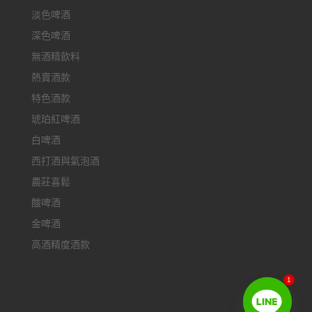
淡色啤酒
深色啤酒
無酒精飲料
熱賣酒款
特色酒款
琥珀紅啤酒
白啤酒
西打酒與氣泡酒
農莊喜鬆
酸啤酒
金啤酒
高酒精度酒款
1