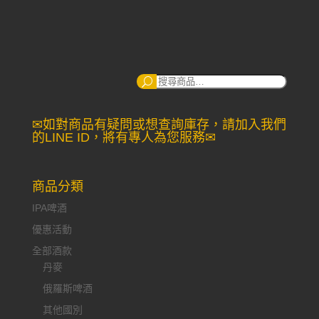
搜
尋：
✉如對商品有疑問或想查詢庫存，請加入我們
的LINE ID，將有專人為您服務✉
商品分類
IPA啤酒
優惠活動
全部酒款
丹麥
俄羅斯啤酒
其他國別