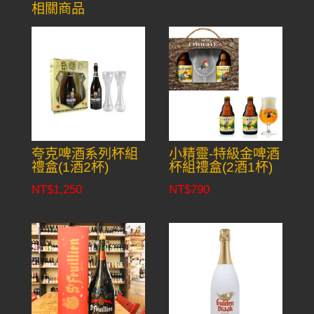
相關商品
夸克啤酒系列杯組
小精靈-特級金啤酒
禮盒(1酒2杯)
杯組禮盒(2酒1杯)
NT$
1,250
NT$
790