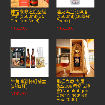
神福來修道院聖誕
達克黑金龍啤酒
啤酒(1500ml)(St.
(1500ml)(Gulden
Feuillien Noel)
Draak)
NT$
1,500
NT$
1,300
牛角啤酒杯組禮盒
那須高原-九尾
(2酒1杯)
狐:2009陶瓷瓶禮
盒(Nasukohgen
NT$
1,700
Beer Ninetailed
Fox 2009)