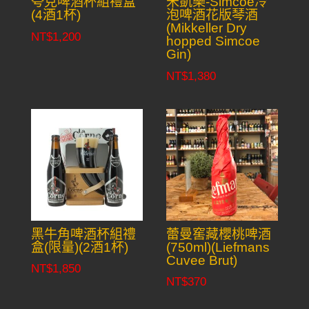
夸克啤酒杯組禮盒
米凱樂-Simcoe冷
(4酒1杯)
泡啤酒花版琴酒
(Mikkeller Dry
NT$
1,200
hopped Simcoe
Gin)
NT$
1,380
黑牛角啤酒杯組禮
蕾曼窖藏櫻桃啤酒
盒(限量)(2酒1杯)
(750ml)(Liefmans
Cuvee Brut)
NT$
1,850
NT$
370