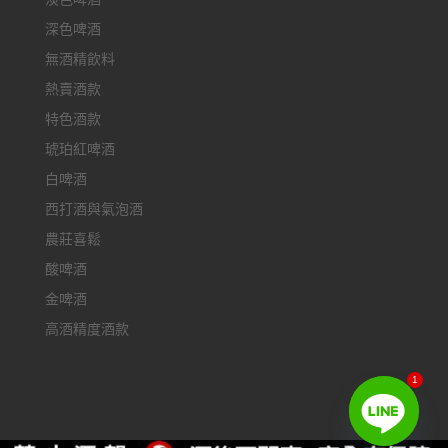
深色啤酒
無酒精飲料
熱賣酒款
特色酒款
琥珀紅啤酒
白啤酒
西打酒與氣泡酒
農莊喜鬆
酸啤酒
金啤酒
高酒精度酒款
1