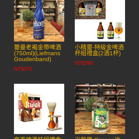
蕾曼老褐金帶啤酒
小精靈-特級金啤酒
(750ml)(Liefmans
杯組禮盒(2酒1杯)
Goudenband)
NT$
790
NT$
370