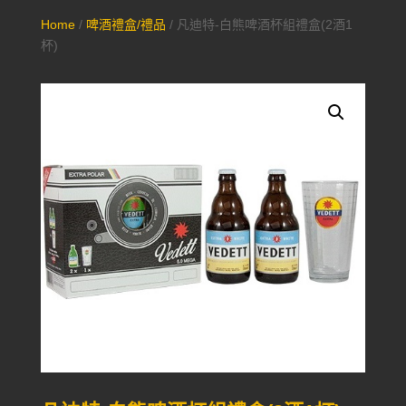
Home
/
啤酒禮盒/禮品
/ 凡迪特-白熊啤酒杯組禮盒(2酒1
杯)