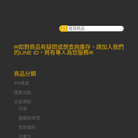
搜
尋：
✉如對商品有疑問或想查詢庫存，請加入我們
的LINE ID，將有專人為您服務✉
商品分類
IPA啤酒
優惠活動
全部酒款
丹麥
俄羅斯啤酒
其他國別
加拿大