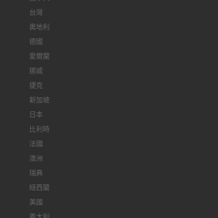
台灣
奧地利
德國
愛爾蘭
挪威
捷克
新加坡
日本
比利時
法國
澳洲
瑞典
紐西蘭
美國
義大利