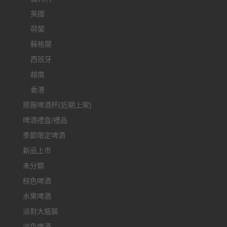
英國
荷蘭
蘇格蘭
西班牙
越南
香港
原廠啤酒杯(近期上架)
啤酒禮盒/禮品
季節限定啤酒
新品上市
未分類
棕色啤酒
水果啤酒
派對大瓶裝
淡色啤酒