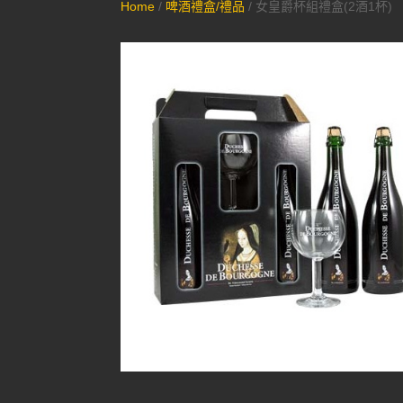
Home
/
啤酒禮盒/禮品
/ 女皇爵杯組禮盒(2酒1杯)