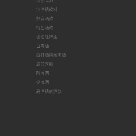
深色啤酒
無酒精飲料
熱賣酒款
特色酒款
琥珀紅啤酒
白啤酒
西打酒與氣泡酒
農莊喜鬆
酸啤酒
金啤酒
高酒精度酒款