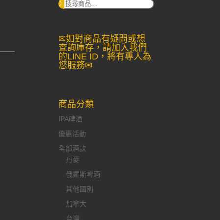
搜
尋：
✉如對商品有疑問或想
查詢庫存，請加入我們
的LINE ID，將有專人為
您服務✉
商品分類
IPA啤酒
優惠活動
全部酒款
丹麥
俄羅斯啤酒
其他國別
加拿大
台灣