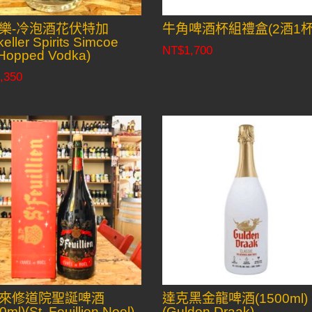
樂-冷泡酒花伏特加
牛角啤酒杯組禮盒(2酒1杯
keller Spirits Simcoe
NT$
1,700
Hopped Vodka)
,350
來修道院聖誕啤酒
達克黑金龍啤酒(1500ml)
0ml)(St. Feuillien Noel)
(Gulden Draak)