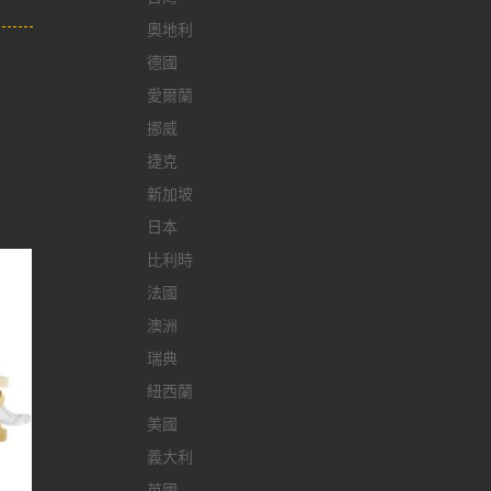
奧地利
德國
愛爾蘭
挪威
捷克
新加坡
日本
比利時
法國
澳洲
瑞典
紐西蘭
美國
義大利
英國