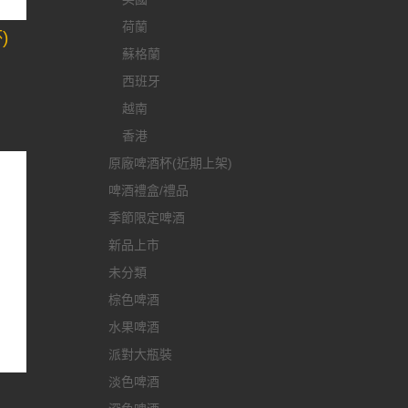
荷蘭
)
蘇格蘭
西班牙
越南
香港
原廠啤酒杯(近期上架)
啤酒禮盒/禮品
季節限定啤酒
新品上市
未分類
棕色啤酒
水果啤酒
派對大瓶裝
淡色啤酒