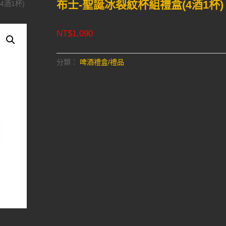
布士-聖誕冰裂紋杯組禮盒(4酒1杯)
4酒1杯)
NT$
1,090
分類：
啤酒禮盒/禮品