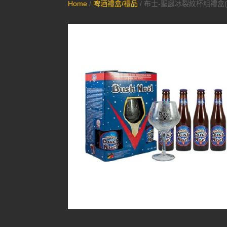
Home
/
啤酒禮盒/禮品
/ 布士-聖誕冰裂紋杯組禮盒(