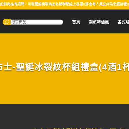
如對商品有疑問，可截圖或複製商品名稱聯繫線上客服!!將會有人員立刻為您服務喔!!
搜
首頁
關於啤酒瘋
各式
尋：
布士-聖誕冰裂紋杯組禮盒(4酒1杯