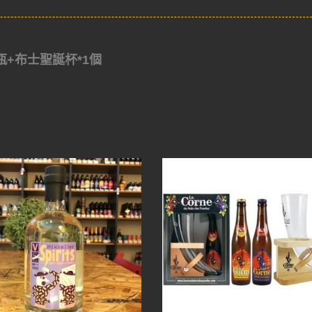
4瓶+布士聖誕杯*1個