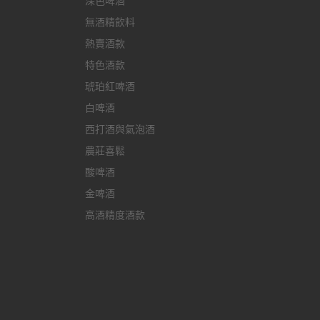
深色啤酒
無酒精飲料
熱賣酒款
特色酒款
琥珀紅啤酒
白啤酒
西打酒與氣泡酒
農莊喜鬆
酸啤酒
金啤酒
高酒精度酒款