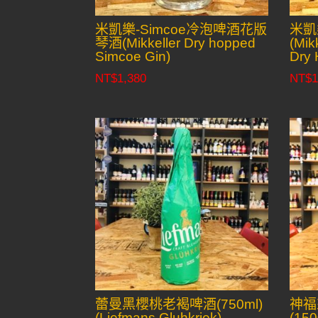
米凱樂-Simcoe冷泡啤酒花版
米凱
琴酒(Mikkeller Dry hopped
(Mik
Simcoe Gin)
Dry 
NT$
1,380
NT$
1
蕾曼黑櫻桃老褐啤酒(750ml)
神福
(Liefmans Gluhkriek)
(150