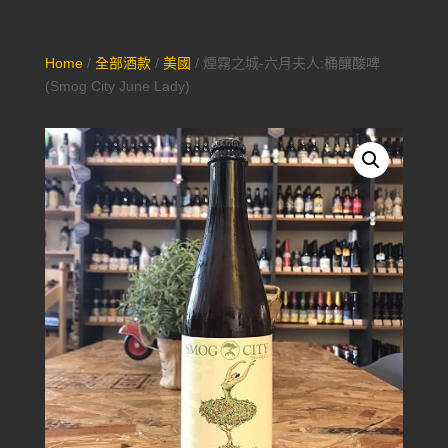
Home
/
全部酒款
/
美國
/ 煙霧之城-六月夫人:桶釀酸啤
(Smog City June Lady)