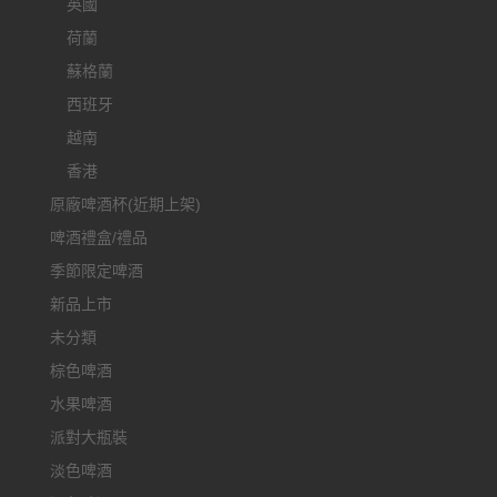
英國
荷蘭
蘇格蘭
西班牙
越南
香港
原廠啤酒杯(近期上架)
啤酒禮盒/禮品
季節限定啤酒
新品上市
未分類
棕色啤酒
水果啤酒
派對大瓶裝
淡色啤酒