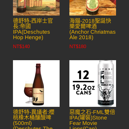
德舒特-西岸士官
海錨-2018聖誕快
長:帝國
樂愛爾啤酒
IPA(Deschutes
(Anchor Chriatmas
Hop Henge)
Ale 2018)
NT$
140
NT$
180
德舒特-異議者:櫻
惡魔之石-FML雙倍
桃橡木桶釀酸啤
IPA(罐裝)Stone
(500ml)
Fear Movie
(Deschutes The
Lions(Can)