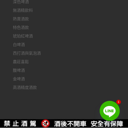
深色啤酒
無酒精飲料
熱賣酒款
特色酒款
琥珀紅啤酒
白啤酒
西打酒與氣泡酒
農莊喜鬆
酸啤酒
金啤酒
高酒精度酒款
1