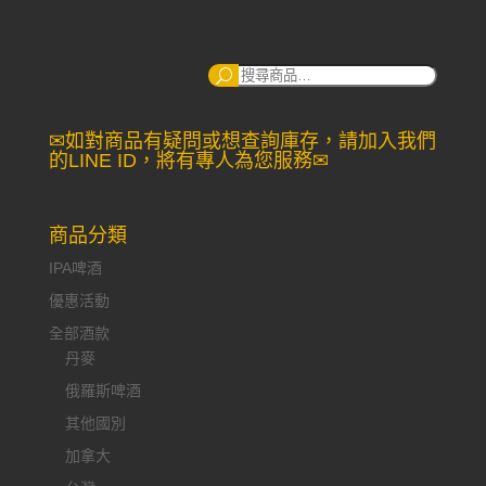
搜
尋：
✉如對商品有疑問或想查詢庫存，請加入我們
的LINE ID，將有專人為您服務✉
商品分類
IPA啤酒
優惠活動
全部酒款
丹麥
俄羅斯啤酒
其他國別
加拿大