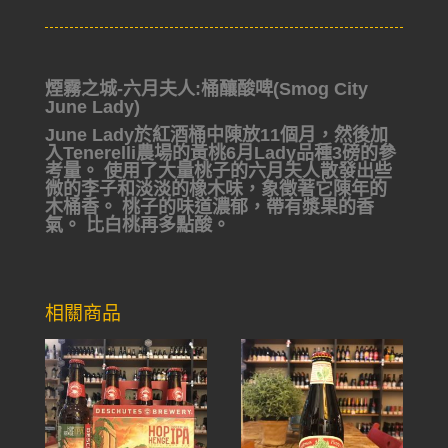
煙霧之城-六月夫人:桶釀酸啤(Smog City
June Lady)
June Lady於紅酒桶中陳放11個月，然後加
入Tenerelli農場的黃桃6月Lady品種3磅的參
考量。
使用了大量桃子的六月夫人散發出些
微的李子和淡淡的橡木味，象徵著它陳年的
木桶香。 桃子的味道濃郁，帶有漿果的香
氣。 比白桃再多點酸。
相關商品