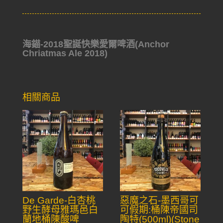
海錨-2018聖誕快樂愛爾啤酒(Anchor
Chriatmas Ale 2018)
相關商品
De Garde-白杏桃
惡魔之石-墨西哥可
野生酵母雅瑪邑白
可假期:桶陳帝國司
蘭地桶陳酸啤
陶特(500ml)(Stone