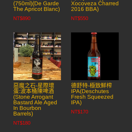
(750ml)(De Garde
Xocoveza Charred
The Apricot Blanc)
2016 BBA)
NT$
890
NT$
550
惡魔之石-星際壞
德舒特-極致鮮榨
蛋:波本桶陳啤酒
IPA(Deschutes
(Stone Arrogant
Fresh Squeezed
Bastard Ale Aged
IPA)
In Bourbon
NT$
170
Barrels)
NT$
180