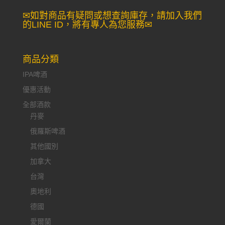
✉如對商品有疑問或想查詢庫存，請加入我們
的LINE ID，將有專人為您服務✉
商品分類
IPA啤酒
優惠活動
全部酒款
丹麥
俄羅斯啤酒
其他國別
加拿大
台灣
奧地利
德國
愛爾蘭