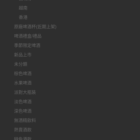
越南
香港
原廠啤酒杯(近期上架)
啤酒禮盒/禮品
季節限定啤酒
新品上市
未分類
棕色啤酒
水果啤酒
派對大瓶裝
淡色啤酒
深色啤酒
無酒精飲料
熱賣酒款
特色酒款