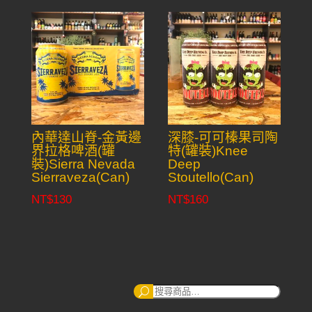
內華達山脊-金黃邊
深膝-可可榛果司陶
界拉格啤酒(罐
特(罐裝)Knee
裝)Sierra Nevada
Deep
Sierraveza(Can)
Stoutello(Can)
NT$
130
NT$
160
搜
尋：