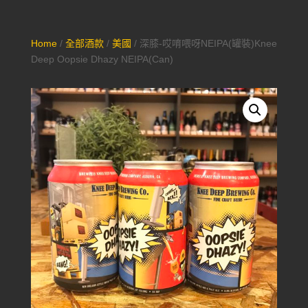
Home
/
全部酒款
/
美國
/ 深膝-哎唷喂呀NEIPA(罐裝)Knee
Deep Oopsie Dhazy NEIPA(Can)