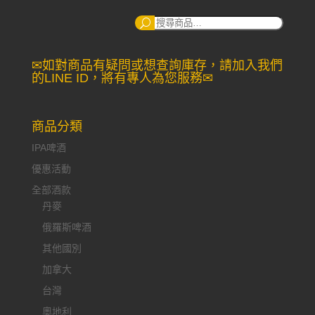
搜
尋：
✉如對商品有疑問或想查詢庫存，請加入我們
的LINE ID，將有專人為您服務✉
商品分類
IPA啤酒
優惠活動
全部酒款
丹麥
俄羅斯啤酒
其他國別
加拿大
台灣
奧地利