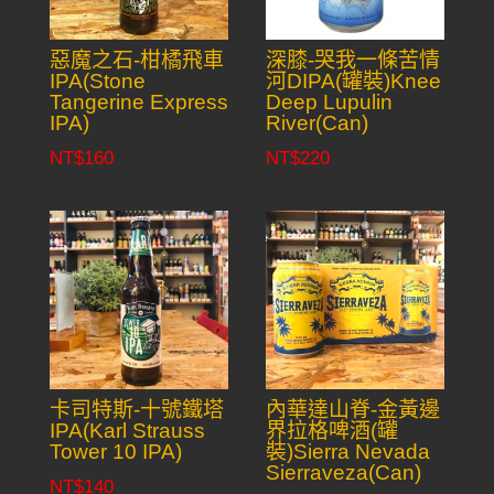
惡魔之石-柑橘飛車
深膝-哭我一條苦情
IPA(Stone
河DIPA(罐裝)Knee
Tangerine Express
Deep Lupulin
IPA)
River(Can)
NT$
160
NT$
220
卡司特斯-十號鐵塔
內華達山脊-金黃邊
IPA(Karl Strauss
界拉格啤酒(罐
Tower 10 IPA)
裝)Sierra Nevada
Sierraveza(Can)
NT$
140