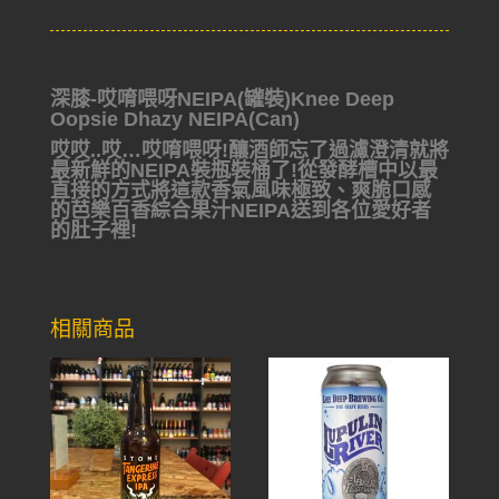
深膝-哎唷喂呀NEIPA(罐裝)Knee Deep
Oopsie Dhazy NEIPA(Can)
哎哎..哎…哎唷喂呀!釀酒師忘了過濾澄清就將
最新鮮的NEIPA裝瓶裝桶了!從發酵槽中以最
直接的方式將這款香氣風味極致、爽脆口感
的芭樂百香綜合果汁NEIPA送到各位愛好者
的肚子裡!
相關商品