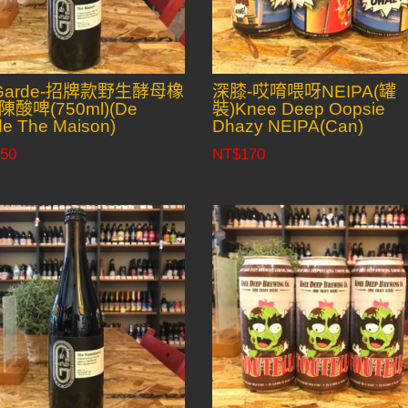
 Garde-招牌款野生酵母橡
深膝-哎唷喂呀NEIPA(罐
酸啤(750ml)(De
裝)Knee Deep Oopsie
e The Maison)
Dhazy NEIPA(Can)
50
NT$
170