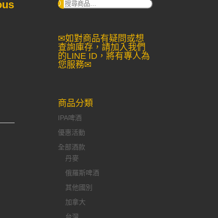
ous
搜
尋：
✉如對商品有疑問或想
查詢庫存，請加入我們
的LINE ID，將有專人為
您服務✉
商品分類
IPA啤酒
優惠活動
全部酒款
丹麥
俄羅斯啤酒
其他國別
加拿大
台灣