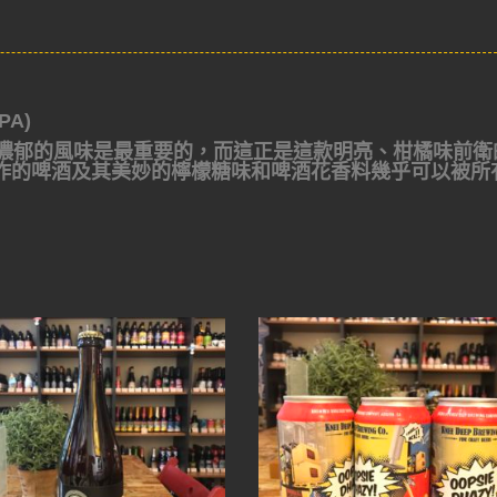
PA)
 時，濃郁的風味是最重要的，而這正是這款明亮、柑橘味前衛
作的啤酒及其美妙的檸檬糖味和啤酒花香料幾乎可以被所