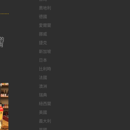
奧地利
德國
愛爾蘭
挪威
的
捷克
有
新加坡
日本
比利時
法國
澳洲
瑞典
紐西蘭
美國
義大利
英國