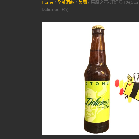
Home
/
全部酒款
/
美國
/ 惡魔之石-好好喝IPA(Sto
Delicious IPA)