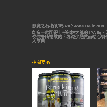
惡魔之石-好好喝IPA(Stone Delicious I
創造一款配得上“美味”之稱的 IPA
佼佼者所帶來的。為減少麩質而精心製
人享用
相關商品