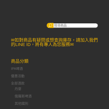
NT$170
through
NT$260
搜
尋：
✉如對商品有疑問或想查詢庫存，請加入我們
的LINE ID，將有專人為您服務✉
商品分類
IPA啤酒
優惠活動
全部酒款
丹麥
俄羅斯啤酒
其他國別