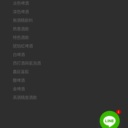
淡色啤酒
深色啤酒
無酒精飲料
熱賣酒款
特色酒款
琥珀紅啤酒
白啤酒
西打酒與氣泡酒
農莊喜鬆
酸啤酒
金啤酒
高酒精度酒款
1