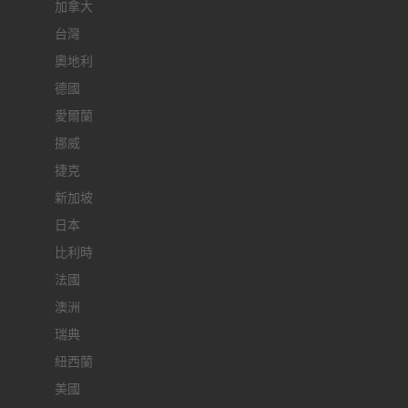
加拿大
台灣
奧地利
德國
愛爾蘭
挪威
捷克
新加坡
日本
比利時
法國
澳洲
瑞典
紐西蘭
美國