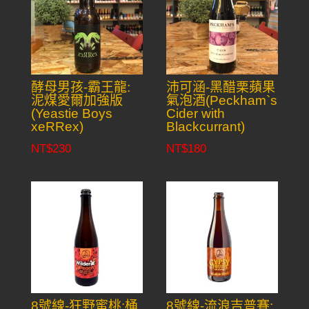
酵母男孩-霸王龍:
沛可涵-黑醋栗蘋果
泥煤愛爾加強版
氣泡酒(Peckham`s
(Yeastie Boys
Cider with
xeRRex)
Blackcurrant)
NT$
230
NT$
180
8號線-狂野蜜桃:桶
8號線-流浪吉普賽: