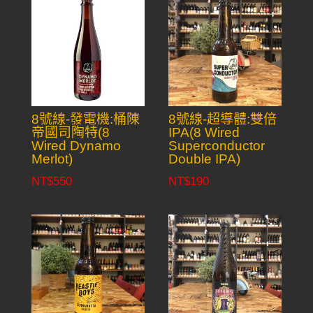
8號線-發電機:桶陳
8號線-超導體:雙倍
帝國司陶特(8
IPA(8 Wired
Wired Dynamo
Superconductor
Merlot)
Double IPA)
NT$
550
NT$
190