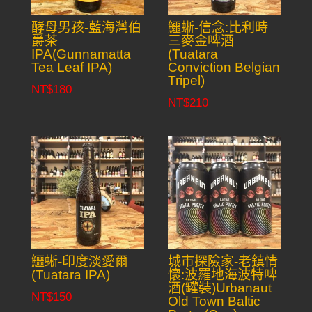
酵母男孩-藍海灣伯
鱷蜥-信念:比利時
爵茶
三麥金啤酒
IPA(Gunnamatta
(Tuatara
Tea Leaf IPA)
Conviction Belgian
Tripel)
NT$
180
NT$
210
鱷蜥-印度淡愛爾
城市探險家-老鎮情
(Tuatara IPA)
懷:波羅地海波特啤
酒(罐裝)Urbanaut
NT$
150
Old Town Baltic