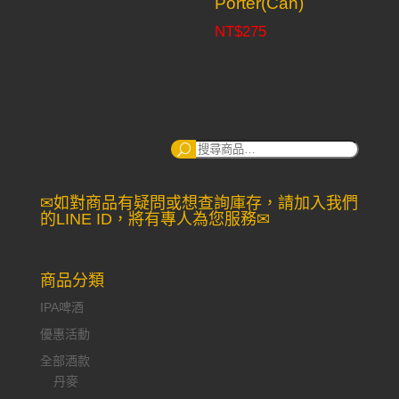
Porter(Can)
NT$
275
搜
尋：
✉如對商品有疑問或想查詢庫存，請加入我們
的LINE ID，將有專人為您服務✉
商品分類
IPA啤酒
優惠活動
全部酒款
丹麥