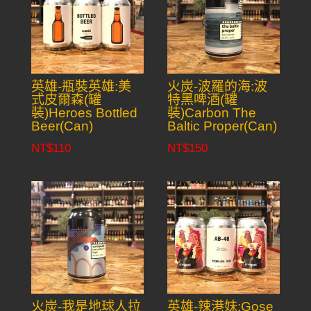
英雄-瓶裝英雄:美
火炭-波羅的海:波
式皮爾森(罐
特黑啤酒(罐
裝)Heroes Bottled
裝)Carbon The
Beer(Can)
Baltic Proper(Can)
NT$
110
NT$
150
火炭-我是地球人拉
英雄-辣港妹:Gose