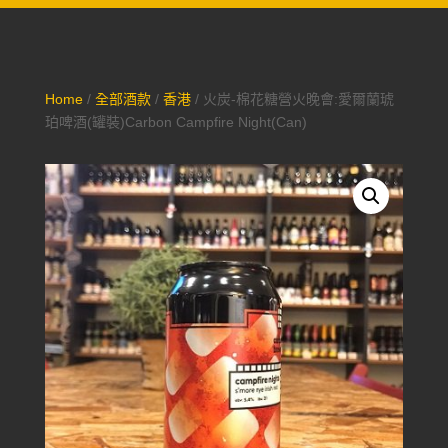
Home
/
全部酒款
/
香港
/ 火炭-棉花糖營火晚會:愛爾蘭琥
珀啤酒(罐裝)Carbon Campfire Night(Can)