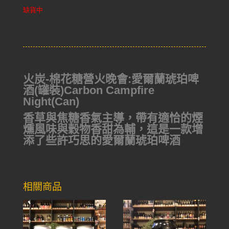
缺貨中
火炭-棉花糖營火晚會:愛爾蘭琥珀啤
酒(罐裝)Carbon Campfire
Night(Can)
香草與焦糖香氣主導，帶有適恰的煙
燻風味與穀物香甜為輔，這是一款增
添了些許巧思的愛爾蘭琥珀啤酒
相關商品