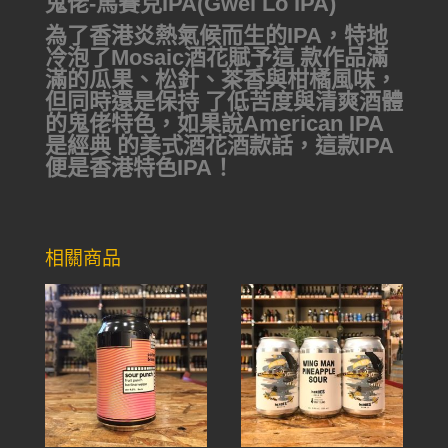
鬼佬-馬賽克IPA(Gwei Lo IPA)
為了香港炎熱氣候而生的IPA，特地
冷泡了Mosaic酒花賦予這 款作品滿
滿的瓜果、松針、茶香與柑橘風味，
但同時還是保持 了低苦度與清爽酒體
的鬼佬特色，如果說American IPA
是經典 的美式酒花酒款話，這款IPA
便是香港特色IPA！
相關商品