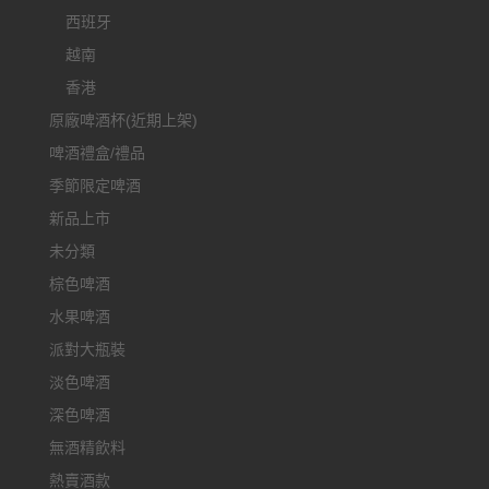
西班牙
越南
香港
原廠啤酒杯(近期上架)
啤酒禮盒/禮品
季節限定啤酒
新品上市
未分類
棕色啤酒
水果啤酒
派對大瓶裝
淡色啤酒
深色啤酒
無酒精飲料
熱賣酒款