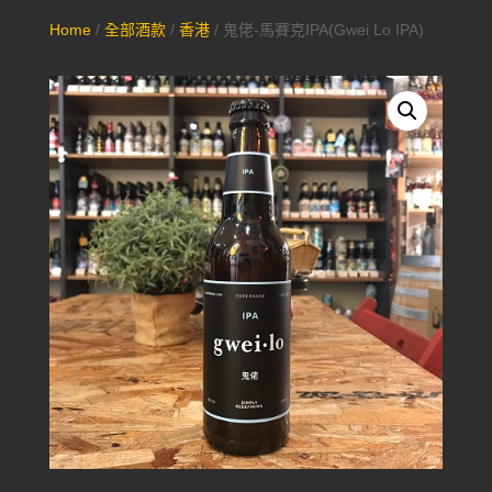
Home
/
全部酒款
/
香港
/ 鬼佬-馬賽克IPA(Gwei Lo IPA)