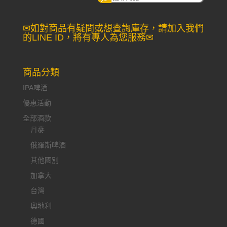
尋：
✉如對商品有疑問或想查詢庫存，請加入我們
的LINE ID，將有專人為您服務✉
商品分類
IPA啤酒
優惠活動
全部酒款
丹麥
俄羅斯啤酒
其他國別
加拿大
台灣
奧地利
德國