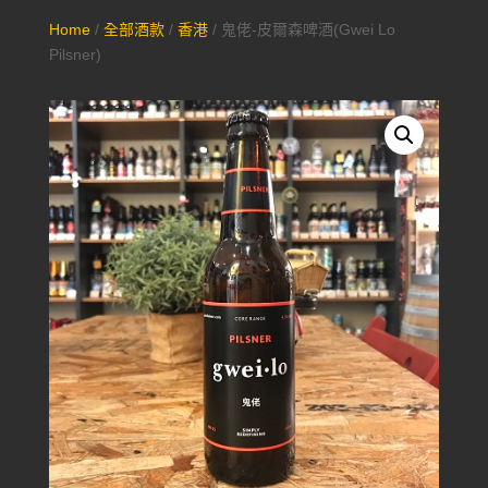
Home
/
全部酒款
/
香港
/ 鬼佬-皮爾森啤酒(Gwei Lo
Pilsner)