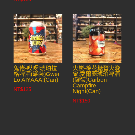
鬼佬-哎呀!琥珀拉
火炭-棉花糖營火晚
格啤酒(罐裝)Gwei
會:愛爾蘭琥珀啤酒
Lo AIYAAA!(Can)
(罐裝)Carbon
Campfire
NT$
125
Night(Can)
NT$
150