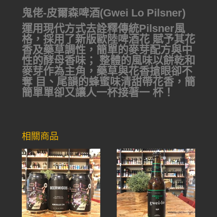
鬼佬-皮爾森啤酒(Gwei Lo Pilsner)
運用現代方式去詮釋傳統Pilsner風
格，採用了新版歐陸啤酒花 賦予其花
香及藥草調性，簡單的麥芽配方與中
性的酵母香味； 整體的風味以餅乾和
麥芽作為主角，藥草與花香搶眼卻不
奪 目、尾韻的蜂蜜味清甜帶花香，簡
簡單單卻又讓人一杯接著一 杯！
相關商品