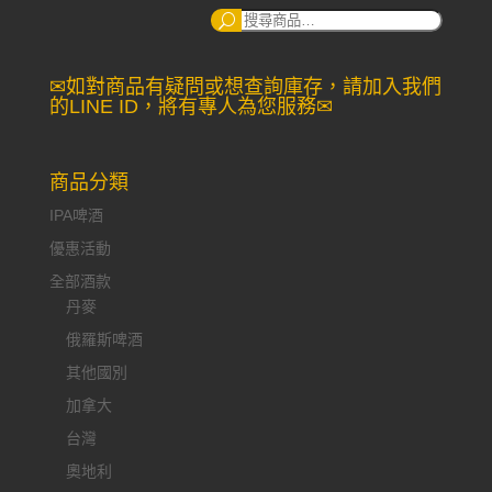
搜
尋：
✉如對商品有疑問或想查詢庫存，請加入我們
的LINE ID，將有專人為您服務✉
商品分類
IPA啤酒
優惠活動
全部酒款
丹麥
俄羅斯啤酒
其他國別
加拿大
台灣
奧地利