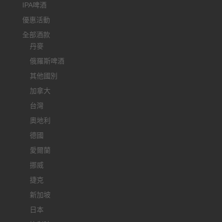
IPA啤酒
優惠活動
全部酒款
丹麥
俄羅斯啤酒
其他國別
加拿大
台灣
奧地利
德國
愛爾蘭
挪威
捷克
新加坡
日本