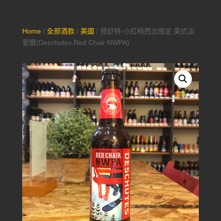
Home
/
全部酒款
/
美國
/ 德舒特-小紅椅西北限定:美式淡
愛爾(Deschutes Red Chair NWPA)