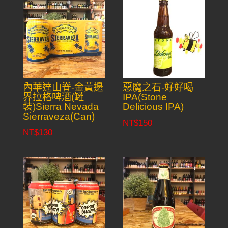
內華達山脊-金黃邊
惡魔之石-好好喝
界拉格啤酒(罐
IPA(Stone
裝)Sierra Nevada
Delicious IPA)
Sierraveza(Can)
NT$
150
NT$
130