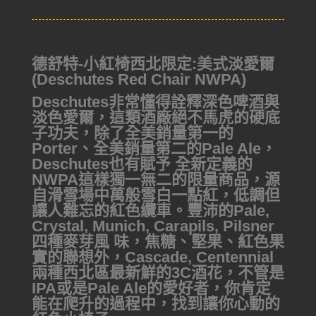
德舒特-小紅椅西北限定:美式淡愛爾
(Deschutes Red Chair NWPA)
Deschutes非常懂得詮釋深色啤酒與
淡色愛爾，這類酒廠絕不馬虎的硬底
子功夫，除了全美銷量第一的
Porter、全美銷量第二的Pale Ale，
Deschutes也有賦予 全新定義的
NWPA這樣獨一無二的限量商品，源
自滑雪場中萬般雪白一點紅，低調但
讓人難忘的紅色纜車。豐沛的Pale,
Crystal, Munich, Carapils, Pilsner
四種麥芽風 味，焦糖、堅果、紅色果
實的聯想外，Cascade, Centennial
兩種西北區最新鮮的3C酒花，不管是
IPA或是Pale Ale的愛好者，你肯定
能在爬升的過程中，找到讓你心動的