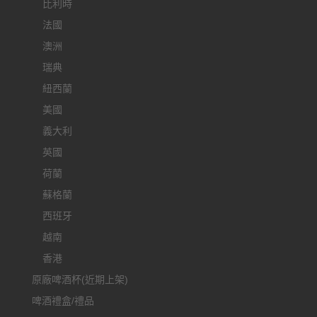
比利時
法國
澳洲
瑞典
紐西蘭
美國
義大利
英國
荷蘭
蘇格蘭
西班牙
越南
香港
原廠啤酒杯(近期上架)
啤酒禮盒/禮品