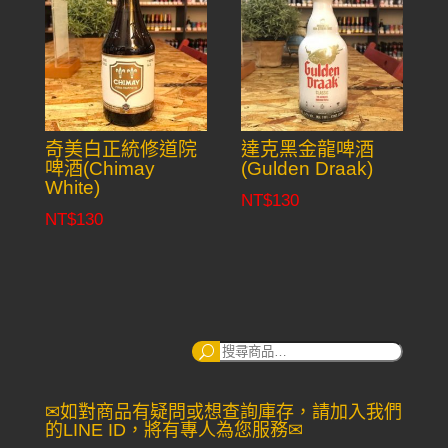
奇美白正統修道院
達克黑金龍啤酒
啤酒(Chimay
(Gulden Draak)
White)
NT$
130
NT$
130
搜
尋：
✉如對商品有疑問或想查詢庫存，請加入我們
的LINE ID，將有專人為您服務✉