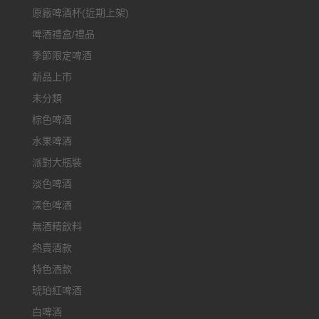
原廠啤酒杯(近期上架)
啤酒禮盒/禮品
季節限定啤酒
新品上市
未分類
棕色啤酒
水果啤酒
派對大瓶裝
淡色啤酒
深色啤酒
無酒精飲料
熱賣酒款
特色酒款
琥珀紅啤酒
白啤酒